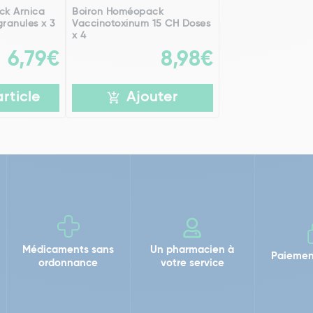
ck Arnica
Boiron Homéopack
ranules x 3
Vaccinotoxinum 15 CH Doses
x 4
6,79€
8,98€
article
Ajouter
Médicaments sans
Un pharmacien à
Paiemen
ordonnance
votre service