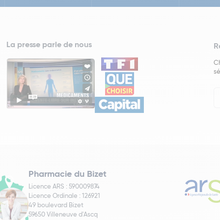
La presse parle de nous
R
Ch
sé
In
Ne
Pharmacie du Bizet
Licence ARS : 590009874
Licence Ordinale : 126921
49 boulevard Bizet
59650 Villeneuve d'Ascq