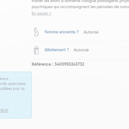
traiter les états d'asthénie (fatigue passagère) phys
psychiques qui accompagnent les périodes de conv
En savoir +
Femme enceinte ?
Autorisé
Allaitement ?
Autorisé
Référence : 3400930243732
tions
rde spéciales,
taillées par la
e RCP