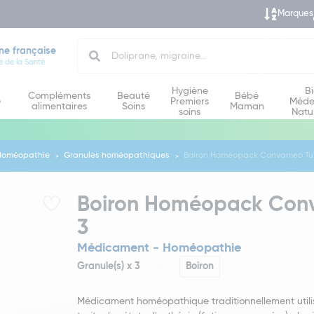
Marques
Search
ne française
e de la Santé
Hygiène
B
Compléments
Beauté
Bébé
e
Premiers
Méde
alimentaires
Soins
Maman
soins
Natu
Homéopathie
Granules homéopathiques
Boiron Homéopack Convameo Tub
Boiron Homéopack Conv
3
Médicament - Homéopathie
Granule(s) x 3
Boiron
Médicament homéopathique traditionnellement utili