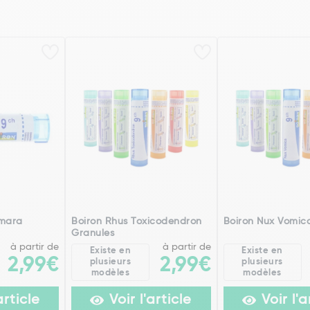
Amara
Boiron Rhus Toxicodendron
Boiron Nux Vomic
Granules
à partir de
à partir de
Existe en
Existe en
2,99€
2,99€
plusieurs
plusieurs
modèles
modèles
article
Voir l'article
Voir l'a