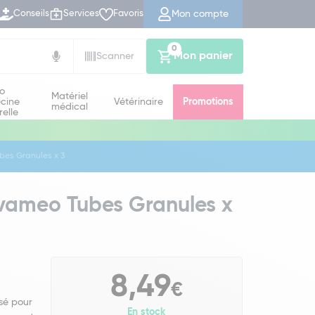
Mon compte
Conseils
Services
Favoris
0
Mon panier
Scanner
io
Matériel
cine
Vétérinaire
Promotions
médical
relle
es Granules x 3
ameo Tubes Granules x
8,49
€
sé pour
En stock