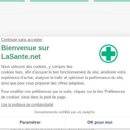
nseillent
Ma trousse à pharmacie homéopathique
Ceci est un petit guide pratique des traitements
homéopathiques à avoir chez soi ! L'homéopathie