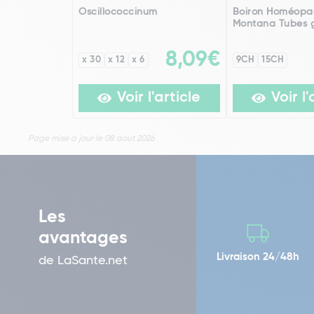
Oscillococcinum
Boiron Homéopa
Montana Tubes g
8,09€
x 30
x 12
x 6
9CH
15CH
Voir l'article
Voir l'
Page mise à jour le 08 aout 2026
Les
avantages
Livraison 24/48h
de LaSante.net