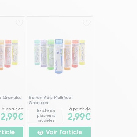
a Granules
Boiron Apis Mellifica
Granules
à partir de
à partir de
Existe en
2,99€
2,99€
plusieurs
modèles
rticle
Voir l'article