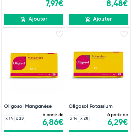
7,97€
8,48€
Ajouter
Ajouter
Oligosol Manganèse
Oligosol Potassium
à partir de
à partir de
x 14
x 28
x 14
x 28
6,86€
6,29€