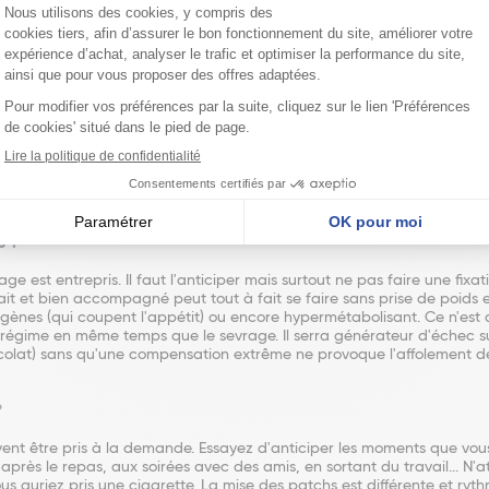
moments clés : après un repas, avec un café, à la sortie du travail... A
de shoot d'une dose plus importante de nicotine qui va satisfaire les 
e à la cigarette n'est pas assouvie mais l'envie de fumer est couve
 1 mg Menthe Fraîche
aciens sur NicoretteSpray 1 mg Menthe Fraîche.
s ?
ge est entrepris. Il faut l'anticiper mais surtout ne pas faire une fi
 et bien accompagné peut tout à fait se faire sans prise de poids exce
xigènes (qui coupent l'appétit) ou encore hypermétabolisant. Ce n'est 
n régime en même temps que le sevrage. Il serra générateur d'échec 
hocolat) sans qu'une compensation extrême ne provoque l'affolement 
?
nt être pris à la demande. Essayez d'anticiper les moments que vous 
rès le repas, aux soirées avec des amis, en sortant du travail... N'a
s auriez pris une cigarette. La mise des patchs est différente et ryth