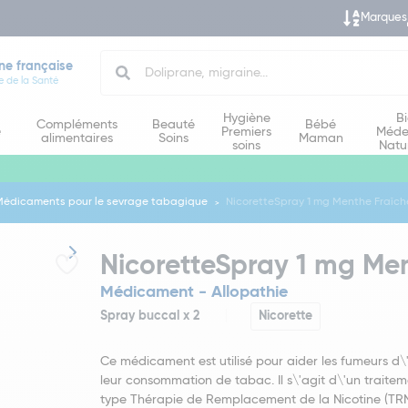
Marques
Search
ne française
e de la Santé
Hygiène
B
Compléments
Beauté
Bébé
e
Premiers
Méde
alimentaires
Soins
Maman
soins
Natu
Médicaments pour le sevrage tabagique
NicoretteSpray 1 mg Menthe Fraîche
NicoretteSpray 1 mg Men
Médicament - Allopathie
Spray buccal x 2
Nicorette
Ce médicament est utilisé pour aider les fumeurs d\
leur consommation de tabac. Il s\'agit d\'un traite
type Thérapie de Remplacement de la Nicotine (TRN