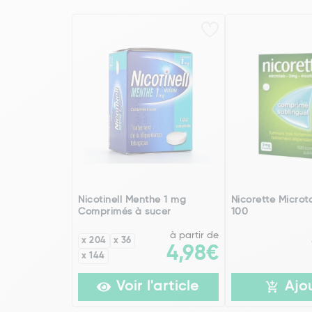
Nicotinell Menthe 1 mg
Nicorette Microt
Comprimés à sucer
100
à partir de
x 204
x 36
4,98€
x 144
Voir l'article
Ajo