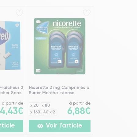
Fraîcheur 2
Nicorette 2 mg Comprimés à
cher Sans
Sucer Menthe Intense
à partir de
à partir de
x 20
x 80
4,43€
6,88€
x 160
40 x 2
rticle
Voir l'article