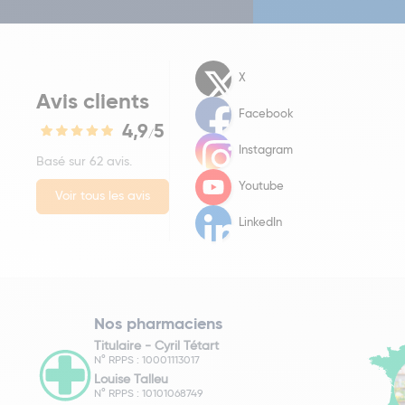
X
Avis clients
Facebook
4,9
5
/
Instagram
Basé sur 62 avis.
Youtube
Voir tous les avis
LinkedIn
Nos pharmaciens
Titulaire -
Cyril Tétart
N° RPPS : 10001113017
Louise Talleu
N° RPPS : 10101068749