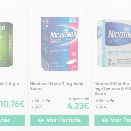
ab 2 mg x
Nicotinell Fruits 2 mg Sans
Nicotinell Menthe 
Sucre
mg Gommes à Mâ
Sucre
à partir de
x 24
x 96
x 24
x 96
10,76€
4,23€
x 204
x 204
uter
Voir l'article
Voir l'a