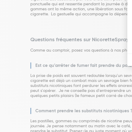
ponctuelle qui est ressentie pendant la journée à des 
gommes ont la même action, une libération sous forme 
cigarette. La gestuelle qui accompagne la dépendanc
Questions fréquentes sur NicoretteSpray
Comme au comptoir, posez vos questions à nos pharm
Est ce qu'arrêter de fumer fait prendre du poid
La prise de poids est souvent redoutée lorsqu'un sevra
cigarette est déjà un combat mais un sevrage bien fait
substituts nicotiniques font perdurer les effets anore
peut s'opérer. Je ne conseille pas d'entreprendre u
quelques petits plaisirs (le fameux petit carré de c
Comment prendre les substituts nicotiniques 
Les pastilles, gommes ou comprimés de nicotine peuve
journée. Je pense notamment au matin avec le café, ap
prendre le substitut. Prenez-le au juste moment où vou