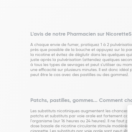
L'avis de notre Pharmacien sur Nicorette
A chaque envie de fumer, pratiquez 1 à 2 pulvérisation
près que possible de la bouche et appuyez sur la par
la nicotine et évitez de déglutir dans les quelques qui
juste après la pulvérisation (attendez quelques sec
à tous les types de sevrages et peut s'utiliser au mom
une efficacité sur plusieurs minutes. Il est donc id
peut être le cas avec des pastilles ou des gommes).
Patchs, pastilles, gommes... Comment cho
Les substituts nicotiniques augmentent les chances d
patchs et substituts par voie orale est fortement cons
l'organisme (sur 16 heures ou 24 heures). Il ne faut 
dose basale de nicotine circulante stimule modérément
cigarette. Les substituts par voie orale sont peut-êtr