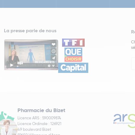
La presse parle de nous
R
Ch
sé
In
Ne
Pharmacie du Bizet
Licence ARS : 590009874
Licence Ordinale : 126921
49 boulevard Bizet