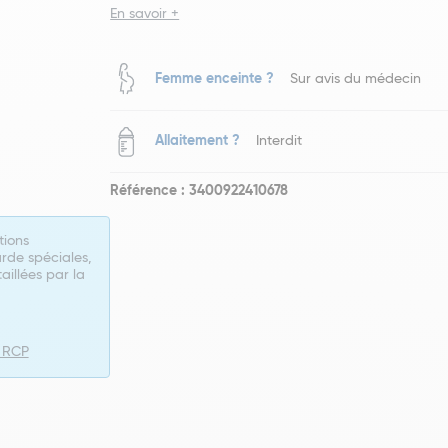
En savoir +
Femme enceinte ?
Sur avis du médecin
Allaitement ?
Interdit
Référence : 3400922410678
tions
rde spéciales,
taillées par la
e RCP