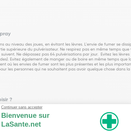
Spray
s au niveau des joues, en évitant les lèvres. L'envie de fumer se diss
tie supérieure du pulvérisateur. Ne respirez pas en même temps que vo
 suivent. Ne dépassez pas 64 pulvérisations par jour. Evitez les lèvres 
ondes). Evitez également de manger ou de boire en même temps que l
ent où les envies de fumer sont les plus présentes et les plus importa
éal pour les personnes qui ne souhaitent pas avoir quelque chose dans
isir ?
e réussir le sevrage au tabac mais il faut comprendre comment ils agi
eillée. En effet les dispositifs transdermiques (les patchs) permettent
pas négliger leurs avantages. Ils permettent de diminuer les effets dé
 les récepteurs à la nicotine au niveau du cerveau et ainsi atténue l
e les plus importants. Par leur durée d'action (environ une vingtaine de