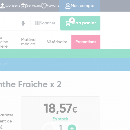
Mon compte
Conseils
Services
Favoris
0
Mon panier
Scanner
io
Matériel
cine
Vétérinaire
Promotions
médical
relle
 x 2
the Fraîche x 2
18,57
€
'arrêter
En stock
ment de
).