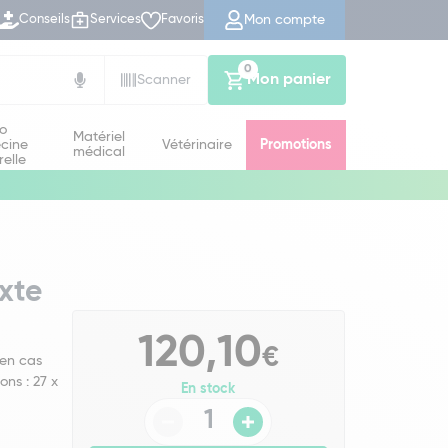
Mon compte
Conseils
Services
Favoris
0
Mon panier
Scanner
io
Matériel
cine
Vétérinaire
Promotions
médical
relle
xte
120,10
€
 en cas
ons : 27 x
En stock