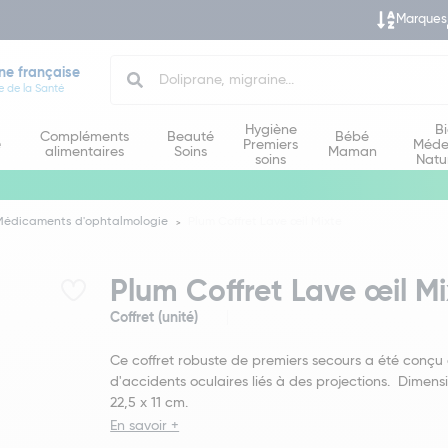
Marques
Search
ne française
e de la Santé
Hygiène
B
Compléments
Beauté
Bébé
e
Premiers
Méde
alimentaires
Soins
Maman
soins
Natu
Médicaments d'ophtalmologie
Plum Coffret Lave œil Mixte
Plum Coffret Lave œil Mi
Coffret (unité)
Ce coffret robuste de premiers secours a été conçu
d'accidents oculaires liés à des projections. Dimensi
22,5 x 11 cm.
En savoir +