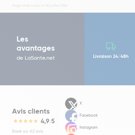
Page mise à jour le 30 juillet 2026
Les
avantages
Livraison 24/48h
de LaSante.net
X
Avis clients
Facebook
4,9
5
/
Instagram
Basé sur 62 avis.