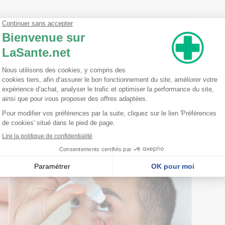
(chlorure de sodium à 0,9%), qui permet le nettoyage et la ré hydrata
osphate stérile 4,9%), qui neutralise efficacement les projections de
es causées par des produits chimiques ou des acides forts en ramenant
uchons ergonomiques permettant une diffusion directe, rapide et effi
nseillent