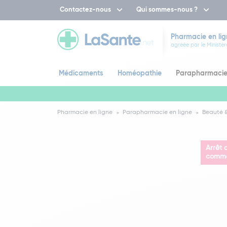
Contactez-nous
Qui sommes-nous ?
Pharmacie en lig
agréée par le Ministèr
Médicaments
Homéopathie
Parapharmaci
Pharmacie en ligne
Parapharmacie en ligne
Beauté &
Arrêt 
commer