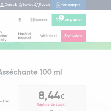
Mon compte
Conseils
Services
Favoris
0
Mon panier
Scanner
io
Matériel
cine
Vétérinaire
Promotions
médical
relle
otion Asséchante 100 ml
 Asséchante 100 ml
8,44
€
nsibles
Rupture de stock !