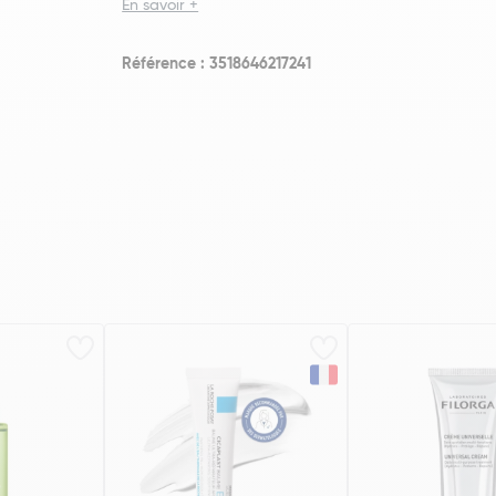
En savoir +
Référence : 3518646217241