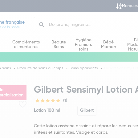
Marques
Search
ne française
e de la Santé
Hygiène
B
Compléments
Beauté
Bébé
e
Premiers
Méde
alimentaires
Soins
Maman
soins
Natu
 Soins
Produits de soins du corps
Soins apaisants
Gilbert Sensimyl L
Gilbert Sensimyl Lotion
de
cialisation
(1)
Lotion 100 ml
Gilbert
Cette lotion assèche assainit et répare les peaux se
irritées et suintantes. Visage et corps.