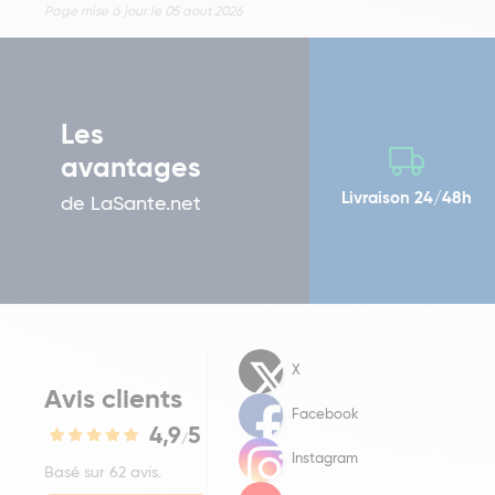
Page mise à jour le 05 aout 2026
Les
avantages
Livraison 24/48h
de LaSante.net
X
Avis clients
Facebook
4,9
5
/
Instagram
Basé sur 62 avis.