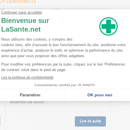
nseillent
Démangeaisons, picotements, irritations…
Nos conseils
Démangeaisons, picotements, irritations… Ces
n
désagréments cutanés peuvent vite gâcher notre
vie au quotidien. Que ce soit à cause d’allergies,
de peaux sensibles ou d’autres facteurs, il est
essentiel de savoir ...
Lire la suite