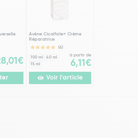
verselle
Avène Cicalfate+ Crème
Réparatrice
(6)
à partir de
100 ml
40 ml
28,01€
6,11€
15 ml
ter
Voir l'article