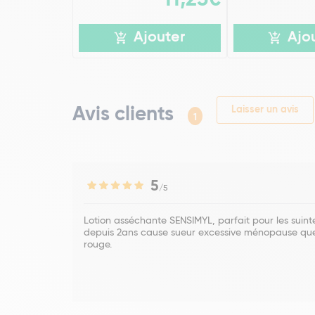
Ajouter
Ajo
Avis clients
Laisser un avis
1
5
/5
Lotion asséchante SENSIMYL, parfait pour les suin
depuis 2ans cause sueur excessive ménopause que 
rouge.