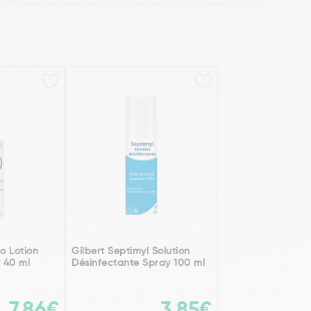
o Lotion
Gilbert Septimyl Solution
 40 ml
Désinfectante Spray 100 ml
7,86€
3,85€