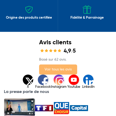
Origine des produits certifiée
Fidélité & Parrainage
Avis clients
4,9
5
/
Basé sur 62 avis.
Voir tous les avis
X
Facebook
Instagram
Youtube
LinkedIn
La presse parle de nous