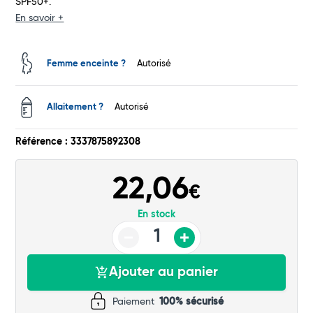
SPF50+.
En savoir +
Total
Commander
Femme enceinte ?
Autorisé
Allaitement ?
Autorisé
Référence : 3337875892308
22,06
€
En stock
Ajouter au panier
Paiement
100% sécurisé