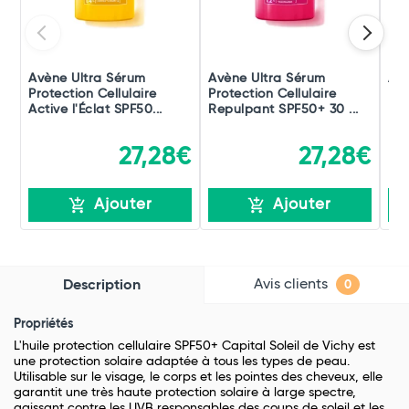
Avène Ultra Sérum
Avène Ultra Sérum
Avè
Protection Cellulaire
Protection Cellulaire
Pro
Active l'Éclat SPF50...
Repulpant SPF50+ 30 ...
Hyd
27,28€
27,28€
Ajouter
Ajouter
Avis clients
Description
0
Propriétés
L'huile protection cellulaire SPF50+ Capital Soleil de Vichy est
une protection solaire adaptée à tous les types de peau.
Utilisable sur le visage, le corps et les pointes des cheveux, elle
garantit une très haute protection solaire à large spectre,
agissant contre les UVB responsables des coups de soleil et les