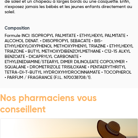
de soleil et un chapeau à larges bords ou une casquette. Enfin,
n'exposez jamais les bébés et les jeunes enfants directement au
soleil.
Composition
Formule INCI: ISOPROPYL PALMITATE • ETHYLHEXYL PALMITATE •
ALCOHOL DENAT. • DIISOPROPYL SEBACATE • BIS-
ETHYLHEXYLOXYPHENOL METHOXYPHENYL TRIAZINE • ETHYLHEXYL
TRIAZONE • BUTYL METHOXYDIBENZOYLMETHANE • C12-15 ALKYL
BENZOATE • DICAPRYLYL CARBONATE •
ETHYLENEDIAMINE/STEARYL DIMER DILINOLEATE COPOLYMER •
SQUALANE • DROMETRIZOLE TRISILOXANE • PENTAERYTHRITYL
TETRA-DI-T-BUTYL HYDROXYHYDROCINNAMATE • TOCOPHEROL
• PARFUM / FRAGRANCE (F.I.L. N70038708/1).
Nos pharmaciens vous
conseillent