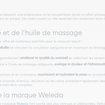
age relaxant, une préparation et la récupération après un effort phys
ent en poupe. Ces huiles jouent un rôle essentiel non seulement dans 
 et de l’huile de massage
e, offre de nombreux bienfaits pour le corps et l'esprit !
llulite
en stimulant la circulation sanguine et en favorisant le drain
ut grandement
améliorer la qualité du sommeil
en relâchant les tension
socié à l’huile de massage adéquate,
soulage la douleur et l'inflammat
tamines et en nutriments,
nourrissent et hydratent la peau
en profonde
de lavande, d’arnica, de citron ou de cèdre, possèdent également de
de bien-être complète.
e la marque Weleda
 le massage
Weleda
font partie des plus connues et plébiscitées. Retr