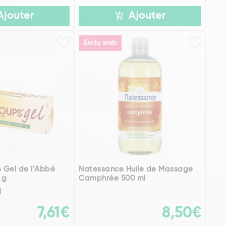
Ajouter
Ajouter
Exclu web
 Gel de l'Abbé
Natessance Huile de Massage
 g
Camphrée 500 ml
)
7,61€
8,50€