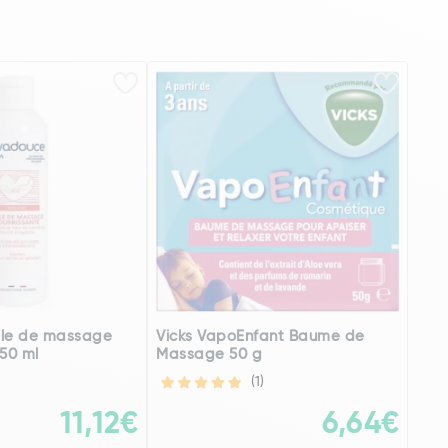
ile de massage
Vicks VapoEnfant Baume de
250 ml
Massage 50 g
(1)
11,12€
6,64€