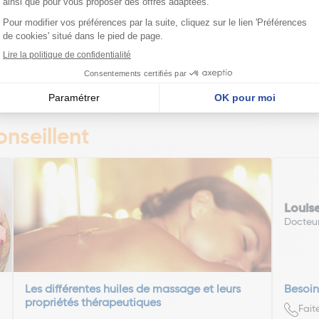
Ajouter
Page précédente
Page suivante
1
2
3
4
nseillent
Louis
Docteu
Les différentes huiles de massage et leurs
Besoin
propriétés thérapeutiques
Fait