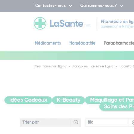
Contactez-nous
Qui sommes-nous ?
Pharmacie en lig
agréée par le Ministèr
Médicaments
Homéopathie
Parapharmaci
Pharmacie en ligne
Parapharmacie en ligne
Beauté &
Idées Cadeaux
K-Beauty
Maquillage et Pa
Soins des P
Bio