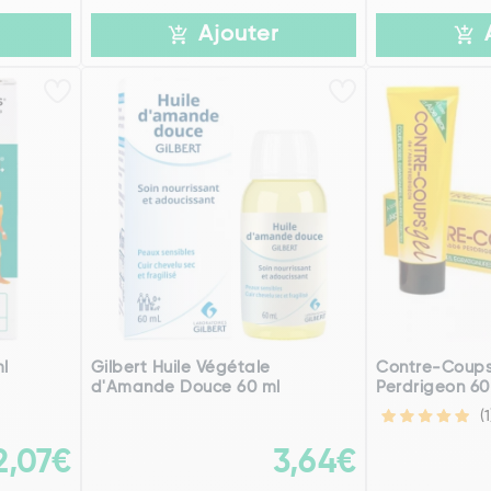
Ajouter
ml
Gilbert Huile Végétale
Contre-Coups
d'Amande Douce 60 ml
Perdrigeon 60
(1
2,07€
3,64€