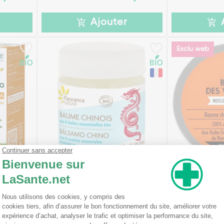
Ajouter
Exclu web
ale
Fleurance Nature Baume Chinois
LCA Baume des
Bio 30 ml
0,55€
8,90€