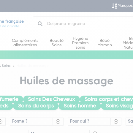
Marques
Search
ne française
e de la Santé
Hygiène
B
Compléments
Beauté
Bébé
e
Premiers
Méde
alimentaires
Soins
Maman
soins
Natu
 Soins
Huiles de massage
Huiles de massage
rfumerie
Soins Des Cheveux
Soins corps et chev
ieds
Soins du corps
Soins homme
Soins visa
Forme ?
Pour qui ?
Sa