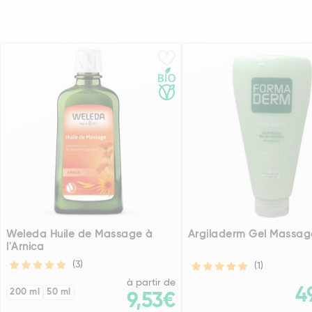
Weleda Huile de Massage à
Argiladerm Gel Massag
l'Arnica
(3)
(1)
à partir de
4
200 ml
50 ml
9,53€