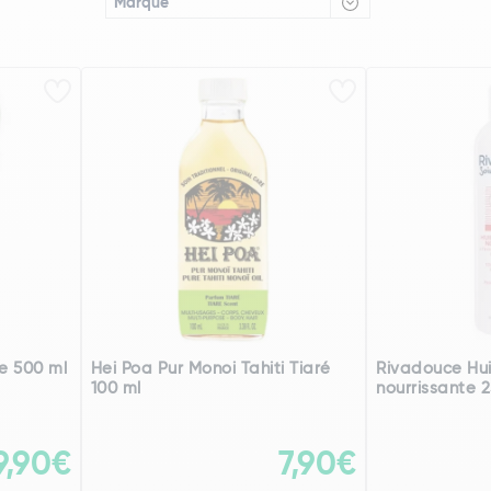
Marque
e 500 ml
Hei Poa Pur Monoi Tahiti Tiaré
Rivadouce Hu
100 ml
nourrissante 
9,90€
7,90€