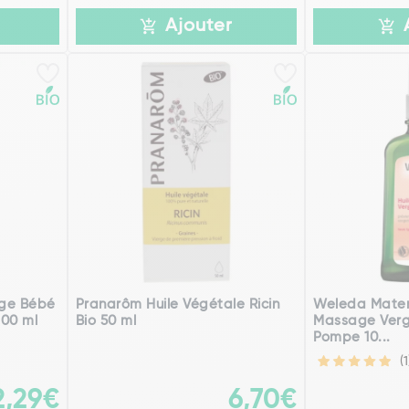
Ajouter
age Bébé
Pranarôm Huile Végétale Ricin
Weleda Matern
200 ml
Bio 50 ml
Massage Verg
Pompe 10...
(1
2,29€
6,70€