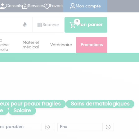
Mon compte
Conseils
Services
Favoris
0
Mon panier
Scanner
io
Matériel
cine
Vétérinaire
Promotions
médical
relle
eux pour peaux fragiles
Soins dermatologiques
ge
Solaire
ns paraben
Prix