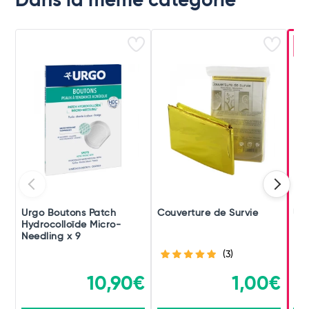
Dans la même catégorie
-
Urgo Boutons Patch
Couverture de Survie
Ur
Hydrocolloïde Micro-
Rés
Needling x 9
(3)
10,90€
1,00€