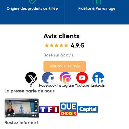
Origine des produits certifiée
Fidélité & Parrainage
Avis clients
4,9
5
/
Basé sur 62 avis.
Voir tous les avis
X
Facebook
Instagram
Youtube
LinkedIn
La presse parle de nous
Restez informé !