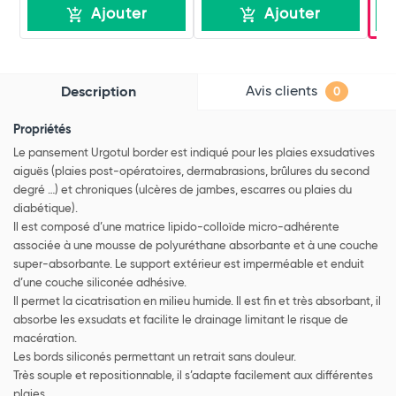
Ajouter
Ajouter
Avis clients
Description
0
Propriétés
Le pansement Urgotul border est indiqué pour les plaies exsudatives
aiguës (plaies post-opératoires, dermabrasions, brûlures du second
degré …) et chroniques (ulcères de jambes, escarres ou plaies du
diabétique).
Il est composé d’une matrice lipido-colloïde micro-adhérente
associée à une mousse de polyuréthane absorbante et à une couche
super-absorbante. Le support extérieur est imperméable et enduit
d’une couche siliconée adhésive.
Il permet la cicatrisation en milieu humide. Il est fin et très absorbant, il
absorbe les exsudats et facilite le drainage limitant le risque de
macération.
Les bords siliconés permettant un retrait sans douleur.
Très souple et repositionnable, il s’adapte facilement aux différentes
plaies.