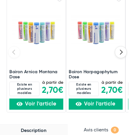
Boiron Arnica Montana
Boiron Harpagophytum
Boi
Dose
Dose
Do
à partir de
à partir de
Existe en
Existe en
2,70€
2,70€
plusieurs
plusieurs
modèles
modèles
Voir l'article
Voir l'article
Avis clients
Description
0