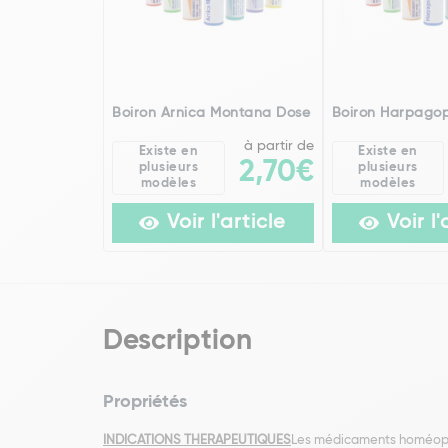
Boiron Arnica Montana Dose
Boiron Harpago
à partir de
Existe en
Existe en
2,70€
plusieurs
plusieurs
modèles
modèles
Voir l'article
Voir l'
Description
Propriétés
INDICATIONS THERAPEUTIQUES
Les médicaments homéopathi