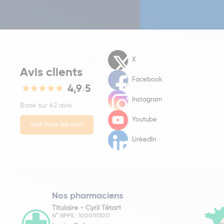
X
Avis clients
Facebook
4,9
5
/
Instagram
Basé sur 62 avis.
Youtube
Voir tous les avis
LinkedIn
Nos pharmaciens
Titulaire -
Cyril Tétart
N° RPPS : 10001113017