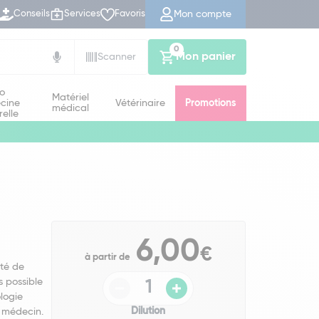
Mon compte
Conseils
Services
Favoris
0
Mon panier
Scanner
io
Matériel
cine
Vétérinaire
Promotions
médical
relle
6,00
€
à partir de
té de
s possible
logie
Dilution
 médecin.