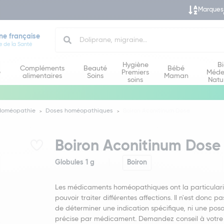
Marques
Search
ne française
e de la Santé
Hygiène
B
Compléments
Beauté
Bébé
e
Premiers
Méde
alimentaires
Soins
Maman
soins
Natu
Homéopathie
Doses homéopathiques
Boiron Aconitinum Dose
Boiron Aconitinum Dose
Globules 1 g
Boiron
Les médicaments homéopathiques ont la particulari
pouvoir traiter différentes affections. Il n'est donc pa
de déterminer une indication spécifique, ni une poso
précise par médicament. Demandez conseil à votre