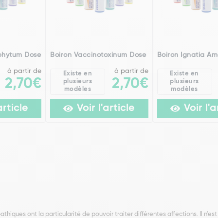
phytum Dose
Boiron Vaccinotoxinum Dose
Boiron Ignatia A
à partir de
à partir de
Existe en
Existe en
2,70€
2,70€
plusieurs
plusieurs
modèles
modèles
article
Voir l'article
Voir l'a
ques ont la particularité de pouvoir traiter différentes affections. Il n'es