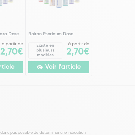
mara Dose
Boiron Psorinum Dose
à partir de
à partir de
Existe en
2,70€
2,70€
plusieurs
modèles
rticle
Voir l'article
t donc pas possible de déterminer une indication