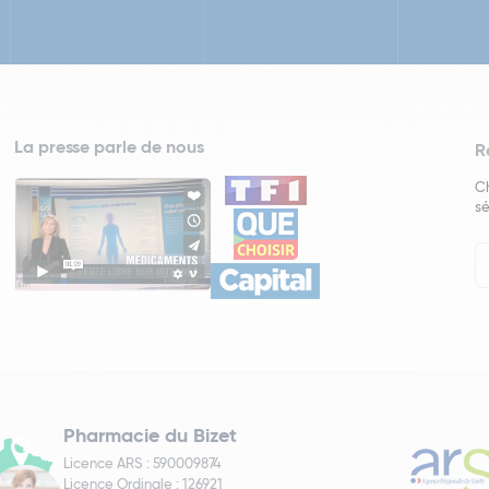
La presse parle de nous
R
Ch
sé
In
Ne
Pharmacie du Bizet
Licence ARS : 590009874
Licence Ordinale : 126921