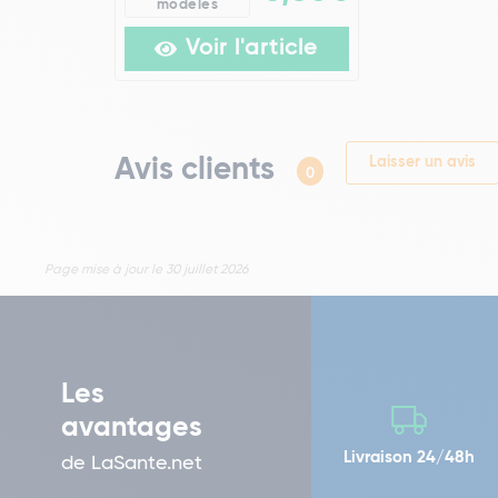
modèles
Voir l'article
Avis clients
Laisser un avis
0
Page mise à jour le 30 juillet 2026
Les
avantages
Livraison 24/48h
de LaSante.net