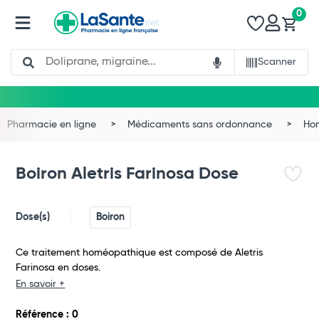
0
Search
Scanner
Pharmacie en ligne
Médicaments sans ordonnance
Ho
Boiron Aletris Farinosa Dose
Dose(s)
Boiron
Ce traitement homéopathique est composé de Aletris
Farinosa en doses.
En savoir +
Total
Référence : 0