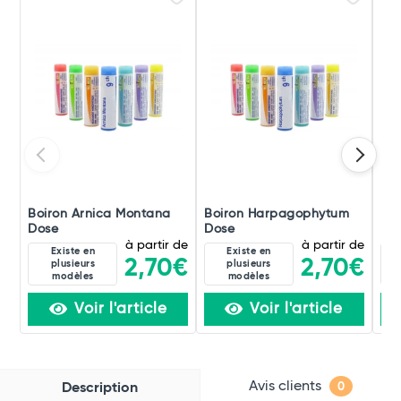
Boiron Arnica Montana
Boiron Harpagophytum
Boi
Dose
Dose
Do
à partir de
à partir de
Existe en
Existe en
2,70€
2,70€
plusieurs
plusieurs
modèles
modèles
Voir l'article
Voir l'article
Avis clients
Description
0