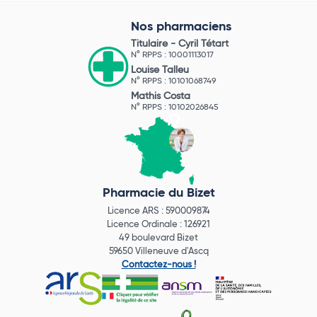
Nos pharmaciens
Titulaire -
Cyril Tétart
N° RPPS : 10001113017
Louise Talleu
N° RPPS : 10101068749
Mathis Costa
N° RPPS : 10102026845
Pharmacie du Bizet
Licence ARS : 590009874
Licence Ordinale : 126921
49 boulevard Bizet
59650 Villeneuve d'Ascq
Contactez-nous !