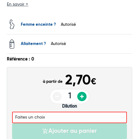
En savoir +
Total
Commander
Femme enceinte ?
Autorisé
Allaitement ?
Autorisé
Référence : 0
2,70
€
à partir de
Dilution
Ajouter au panier