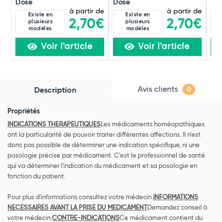
Dose
Dose
Do
à partir de
à partir de
Existe en
Existe en
2,70€
2,70€
plusieurs
plusieurs
modèles
modèles
Voir l'article
Voir l'article
Avis clients
Description
0
Propriétés
INDICATIONS THERAPEUTIQUES
Les médicaments homéopathiques
ont la particularité de pouvoir traiter différentes affections. Il n'est
donc pas possible de déterminer une indication spécifique, ni une
posologie précise par médicament. C'est le professionnel de santé
qui va déterminer l'indication du médicament et sa posologie en
fonction du patient.
Pour plus d'informations consultez votre médecin.
INFORMATIONS
NECESSAIRES AVANT LA PRISE DU MEDICAMENT
Demandez conseil à
votre médecin.
CONTRE-INDICATIONS
Ce médicament contient du