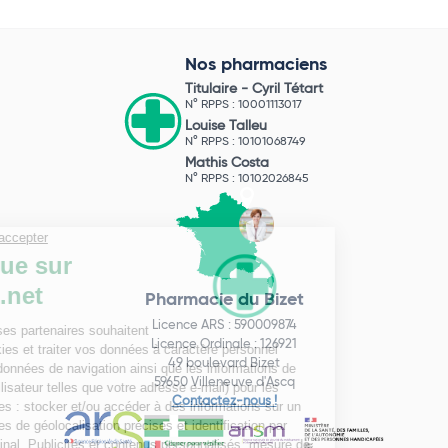
Nos pharmaciens
Titulaire -
Cyril Tétart
N° RPPS : 10001113017
Louise Talleu
N° RPPS : 10101068749
Mathis Costa
N° RPPS : 10102026845
Pharmacie du Bizet
Licence ARS : 590009874
Licence Ordinale : 126921
49 boulevard Bizet
59650 Villeneuve d'Ascq
Contactez-nous !