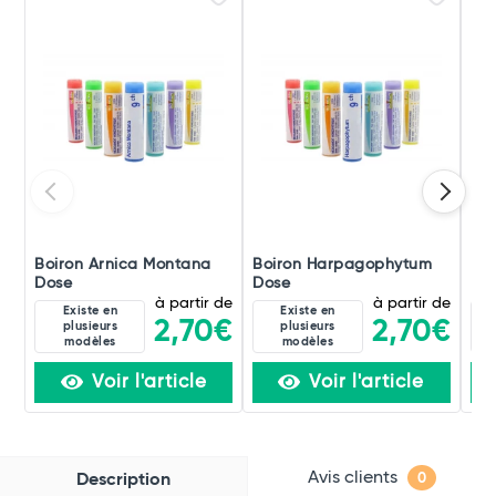
Boiron Arnica Montana
Boiron Harpagophytum
Boi
Dose
Dose
Do
à partir de
à partir de
Existe en
Existe en
2,70€
2,70€
plusieurs
plusieurs
modèles
modèles
Voir l'article
Voir l'article
Avis clients
Description
0