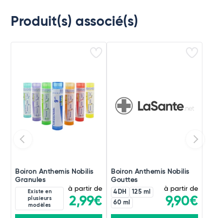
Produit(s) associé(s)
Boiron Anthemis Nobilis
Boiron Anthemis Nobilis
Granules
Gouttes
à partir de
à partir de
Existe en
4DH
125 ml
2,99€
9,90€
plusieurs
60 ml
modèles