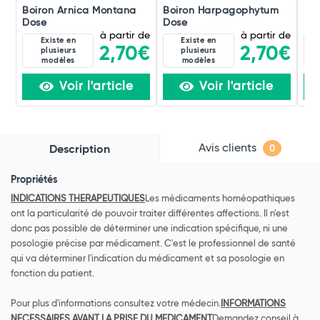
Boiron Arnica Montana
Boiron Harpagophytum
Boi
Dose
Dose
Do
à partir de
à partir de
Existe en
Existe en
2,70€
2,70€
plusieurs
plusieurs
modèles
modèles
Voir l'article
Voir l'article
Avis clients
Description
0
Propriétés
INDICATIONS THERAPEUTIQUES
Les médicaments homéopathiques
ont la particularité de pouvoir traiter différentes affections. Il n'est
donc pas possible de déterminer une indication spécifique, ni une
posologie précise par médicament. C'est le professionnel de santé
qui va déterminer l'indication du médicament et sa posologie en
fonction du patient.
Pour plus d'informations consultez votre médecin.
INFORMATIONS
NECESSAIRES AVANT LA PRISE DU MEDICAMENT
Demandez conseil à