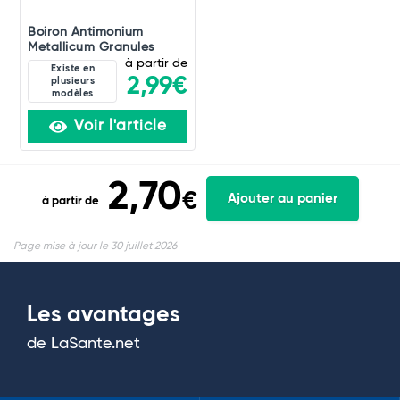
Boiron Antimonium
Metallicum Granules
à partir de
Existe en
2,99€
plusieurs
modèles
Voir l'article
2,70
€
Ajouter au panier
à partir de
Page mise à jour le 30 juillet 2026
Les avantages
de LaSante.net