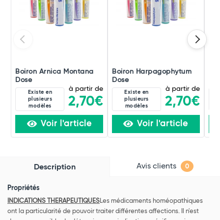
Boiron Arnica Montana
Boiron Harpagophytum
Boi
Dose
Dose
Do
à partir de
à partir de
Existe en
Existe en
2,70€
2,70€
plusieurs
plusieurs
modèles
modèles
Voir l'article
Voir l'article
Avis clients
Description
0
Propriétés
INDICATIONS THERAPEUTIQUES
Les médicaments homéopathiques
ont la particularité de pouvoir traiter différentes affections. Il n'est