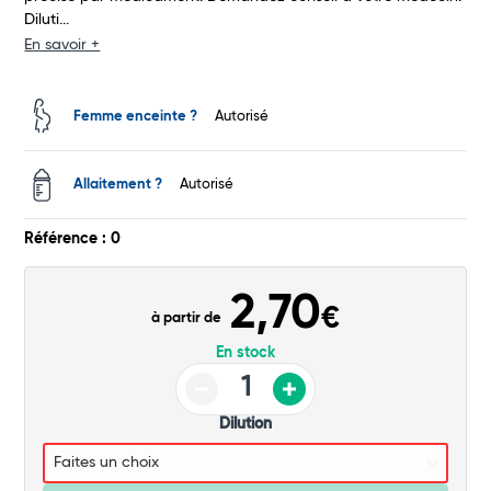
Diluti...
Total
En savoir +
Commander
Femme enceinte ?
Autorisé
Allaitement ?
Autorisé
Référence : 0
2,70
€
à partir de
En stock
Dilution