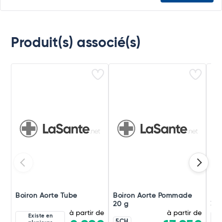
Produit(s) associé(s)
Boiron Aorte Tube
Boiron Aorte Pommade
Boi
20 g
30
à partir de
à partir de
Existe en
5CH