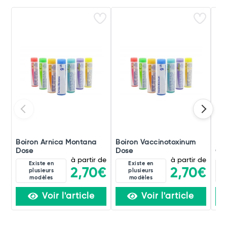
Boiron Arnica Montana
Boiron Vaccinotoxinum
Boi
Dose
Dose
Occ
à partir de
à partir de
Existe en
Existe en
2,70€
2,70€
plusieurs
plusieurs
modèles
modèles
Voir l'article
Voir l'article