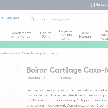
Marques
Search
ne française
e de la Santé
Hygiène
B
Compléments
Beauté
Bébé
e
Premiers
Méde
alimentaires
Soins
Maman
soins
Natu
Homéopathie
Doses homéopathiques
Boiron Cartilage Coxo-femoral Dos
Boiron Cartilage Coxo-
Globules 1 g
Boiron
Les médicaments homéopathiques ont la particulari
pouvoir traiter différentes affections. Il n'est donc pa
de déterminer une indication spécifique, ni une poso
précise par médicament. Demandez conseil à votre