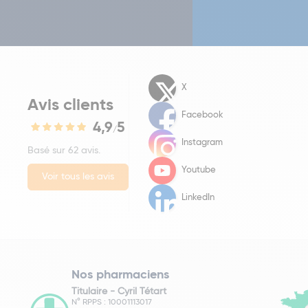
X
Avis clients
Facebook
4,9
5
/
Instagram
Basé sur 62 avis.
Youtube
Voir tous les avis
LinkedIn
Nos pharmaciens
Titulaire -
Cyril Tétart
N° RPPS : 10001113017