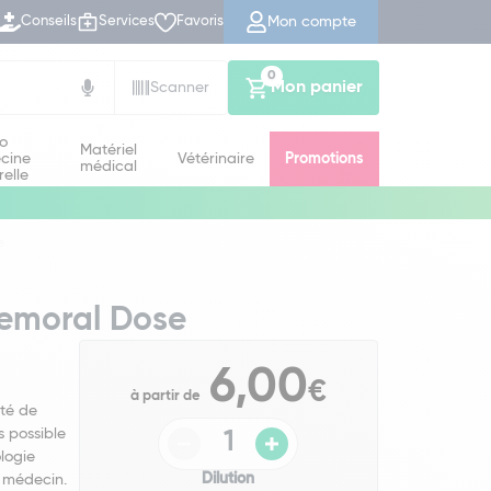
Mon compte
Conseils
Services
Favoris
0
Mon panier
Scanner
io
Matériel
cine
Vétérinaire
Promotions
médical
relle
e
femoral Dose
6,00
€
à partir de
té de
s possible
logie
Dilution
 médecin.