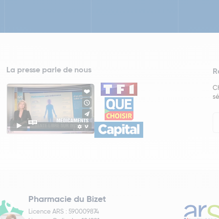
La presse parle de nous
R
Ch
sé
In
Ne
Pharmacie du Bizet
Licence ARS : 590009874