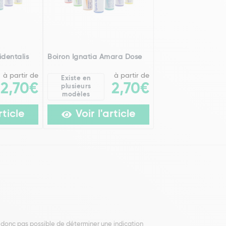
dentalis
Boiron Ignatia Amara Dose
à partir de
à partir de
Existe en
2,70€
2,70€
plusieurs
modèles
rticle
Voir l'article
t donc pas possible de déterminer une indication