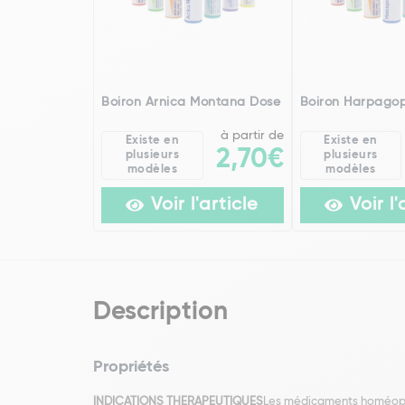
Boiron Arnica Montana Dose
Boiron Harpago
à partir de
Existe en
Existe en
2,70€
plusieurs
plusieurs
modèles
modèles
Voir l'article
Voir l'
Description
Propriétés
INDICATIONS THERAPEUTIQUES
Les médicaments homéopathi