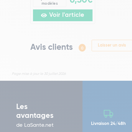
6,50€
modèles
Voir l'article
Avis clients
Laisser un avis
0
Page mise à jour le 30 juillet 2026
Les
avantages
Livraison 24/48h
de LaSante.net