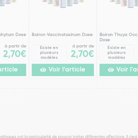
phytum Dose
Boiron Vaccinotoxinum Dose
Boiron Thuya Occi
Dose
à partir de
à partir de
Existe en
Existe en
2,70€
2,70€
plusieurs
plusieurs
modèles
modèles
article
Voir l'article
Voir l'a
ques ont la particularité de pouvoir traiter différentes affections. Il n'es