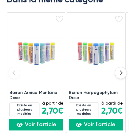
Dans la même catégorie
Boiron Arnica Montana
Boiron Harpagophytum
Boi
Dose
Dose
Do
à partir de
à partir de
Existe en
Existe en
2,70€
2,70€
plusieurs
plusieurs
modèles
modèles
Voir l'article
Voir l'article