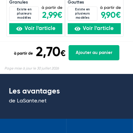
Granules
Gouttes
à partir de
à partir de
Existe en
Existe en
2,99€
9,90€
plusieurs
plusieurs
modèles
modèles
Voir l'article
Voir l'article
2,70
€
Ajouter au panier
à partir de
Page mise à jour le 30 juillet 2026
Les avantages
de LaSante.net