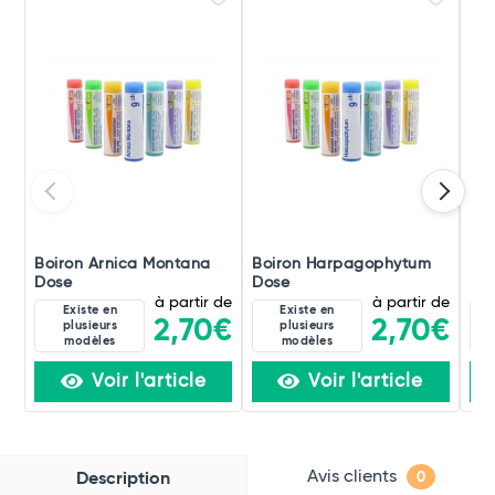
Boiron Arnica Montana
Boiron Harpagophytum
Boi
Dose
Dose
Do
à partir de
à partir de
Existe en
Existe en
2,70€
2,70€
plusieurs
plusieurs
modèles
modèles
Voir l'article
Voir l'article
Avis clients
Description
0