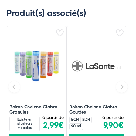
Produit(s) associé(s)
Boiron Chelone Glabra
Boiron Chelone Glabra
Granules
Gouttes
à partir de
à partir de
Existe en
4CH
8DH
2,99€
9,90€
plusieurs
60 ml
modèles