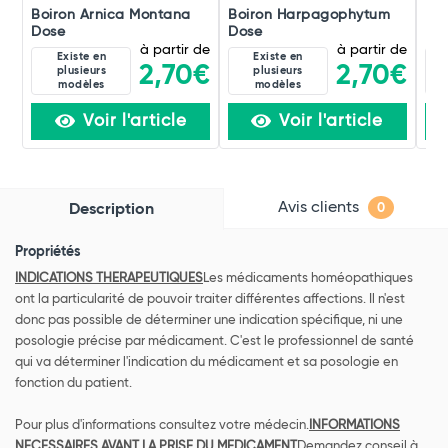
Boiron Arnica Montana
Boiron Harpagophytum
Boi
Dose
Dose
Do
à partir de
à partir de
Existe en
Existe en
2,70€
2,70€
plusieurs
plusieurs
modèles
modèles
Voir l'article
Voir l'article
Avis clients
Description
0
Propriétés
INDICATIONS THERAPEUTIQUES
Les médicaments homéopathiques
ont la particularité de pouvoir traiter différentes affections. Il n'est
donc pas possible de déterminer une indication spécifique, ni une
posologie précise par médicament. C'est le professionnel de santé
qui va déterminer l'indication du médicament et sa posologie en
fonction du patient.
Pour plus d'informations consultez votre médecin.
INFORMATIONS
NECESSAIRES AVANT LA PRISE DU MEDICAMENT
Demandez conseil à