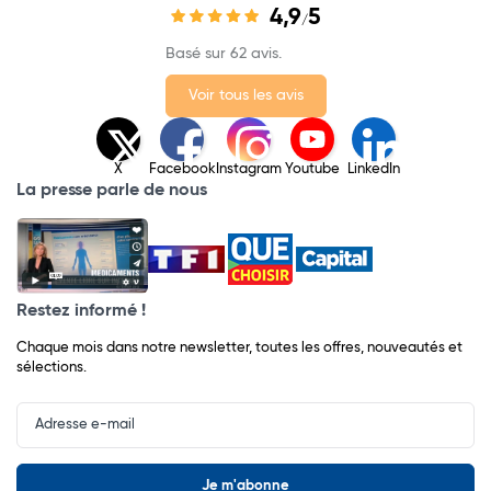
4,9
5
/
Basé sur 62 avis.
Voir tous les avis
X
Facebook
Instagram
Youtube
LinkedIn
La presse parle de nous
Restez informé !
Chaque mois dans notre newsletter, toutes les offres, nouveautés et
sélections.
Input
Newsletter