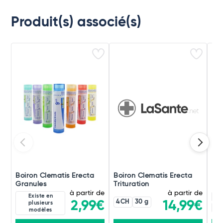
Produit(s) associé(s)
Boiron Clematis Erecta
Boiron Clematis Erecta
Boi
Granules
Trituration
Eau
à partir de
à partir de
Existe en
5C
4CH
30 g
2,99€
14,99€
plusieurs
60
modèles