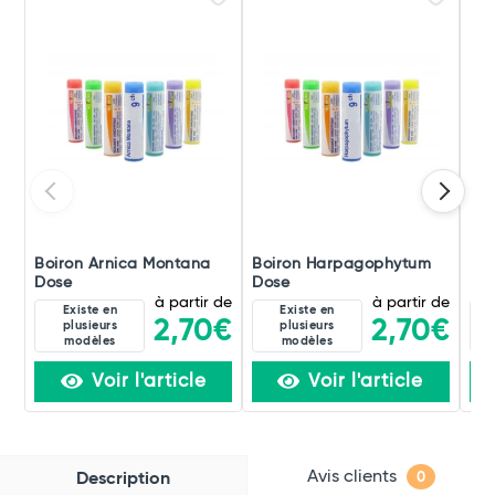
Boiron Arnica Montana
Boiron Harpagophytum
Boi
Dose
Dose
Do
à partir de
à partir de
Existe en
Existe en
2,70€
2,70€
plusieurs
plusieurs
modèles
modèles
Voir l'article
Voir l'article
Avis clients
Description
0