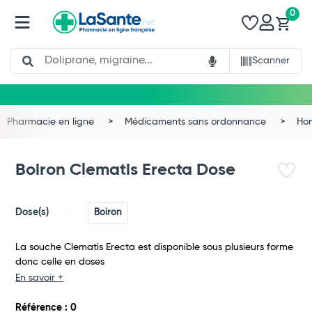
0
Search
Scanner
Pharmacie en ligne
Médicaments sans ordonnance
Ho
Boiron Clematis Erecta Dose
Dose(s)
Boiron
La souche Clematis Erecta est disponible sous plusieurs forme
donc celle en doses
En savoir +
Total
Référence : 0