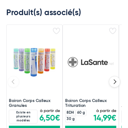
Produit(s) associé(s)
Boiron Corps Calleux
Boiron Corps Calleux
Boi
Granules
Trituration
Amp
à partir de
à partir de
Existe en
8DH
60 g
6,50€
14,99€
plusieurs
30 g
modèles