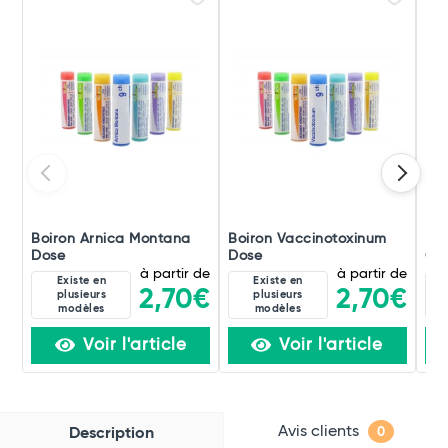
Boiron Arnica Montana
Boiron Vaccinotoxinum
Boi
Dose
Dose
Occ
à partir de
à partir de
Existe en
Existe en
2,70€
2,70€
plusieurs
plusieurs
modèles
modèles
Voir l'article
Voir l'article
Avis clients
Description
0