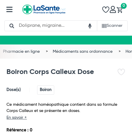
0
Search
Scanner
Pharmacie en ligne
Médicaments sans ordonnance
Ho
Boiron Corps Calleux Dose
Dose(s)
Boiron
Ce médicament homéopathique contient dans sa formule
Corps Calleux et se présente en doses.
En savoir +
Total
Référence : 0