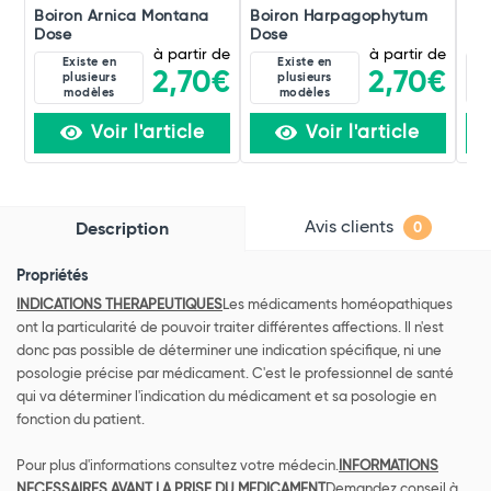
Boiron Arnica Montana
Boiron Harpagophytum
Boi
Dose
Dose
Do
à partir de
à partir de
Existe en
Existe en
2,70€
2,70€
plusieurs
plusieurs
modèles
modèles
Voir l'article
Voir l'article
Avis clients
Description
0
Propriétés
INDICATIONS THERAPEUTIQUES
Les médicaments homéopathiques
ont la particularité de pouvoir traiter différentes affections. Il n'est
donc pas possible de déterminer une indication spécifique, ni une
posologie précise par médicament. C'est le professionnel de santé
qui va déterminer l'indication du médicament et sa posologie en
fonction du patient.
Pour plus d'informations consultez votre médecin.
INFORMATIONS
NECESSAIRES AVANT LA PRISE DU MEDICAMENT
Demandez conseil à