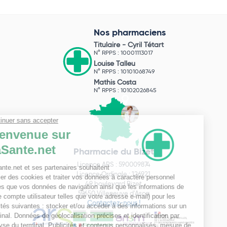
Nos pharmaciens
Titulaire -
Cyril Tétart
N° RPPS : 10001113017
Louise Talleu
N° RPPS : 10101068749
Mathis Costa
N° RPPS : 10102026845
Pharmacie du Bizet
Licence ARS : 590009874
Licence Ordinale : 126921
49 boulevard Bizet
59650 Villeneuve d'Ascq
Contactez-nous !