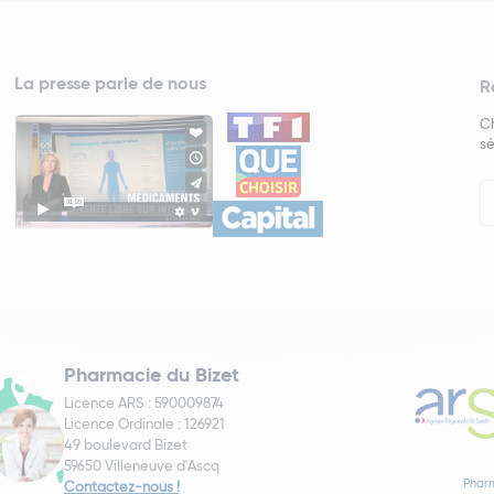
La presse parle de nous
R
Ch
sé
In
Ne
Pharmacie du Bizet
Licence ARS : 590009874
Licence Ordinale : 126921
49 boulevard Bizet
59650 Villeneuve d'Ascq
Pharm
Contactez-nous !