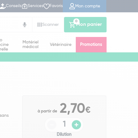
Mon compte
Conseils
Services
Favoris
0
Mon panier
Scanner
io
Matériel
cine
Vétérinaire
Promotions
médical
relle
2,70
€
à partir de
 sans
Dilution