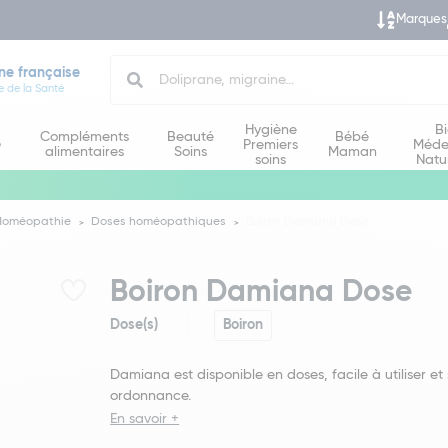
Marques
Search
ne française
e de la Santé
Hygiène
B
Compléments
Beauté
Bébé
e
Premiers
Méde
alimentaires
Soins
Maman
soins
Natu
Homéopathie
Doses homéopathiques
Boiron Damiana Dose
Boiron Damiana Dose
Dose(s)
Boiron
Damiana est disponible en doses, facile à utiliser et
ordonnance.
En savoir +