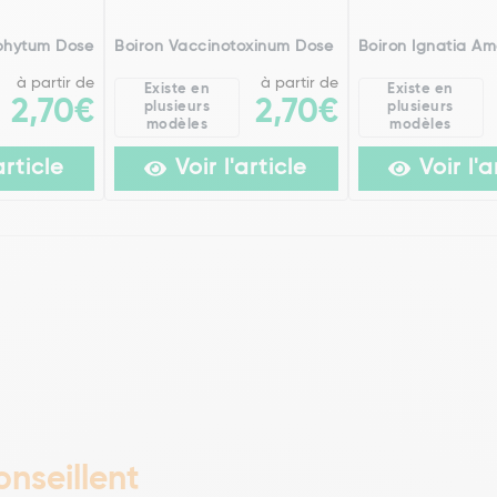
phytum Dose
Boiron Vaccinotoxinum Dose
Boiron Ignatia A
à partir de
à partir de
Existe en
Existe en
2,70€
2,70€
plusieurs
plusieurs
modèles
modèles
article
Voir l'article
Voir l'a
nseillent