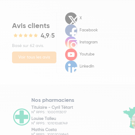
X
Avis clients
Facebook
4,9
5
/
Instagram
Basé sur 62 avis.
Youtube
Voir tous les avis
LinkedIn
Nos pharmaciens
Titulaire -
Cyril Tétart
N° RPPS : 10001113017
Louise Talleu
N° RPPS : 10101068749
Mathis Costa
N° RPPS : 10102026845