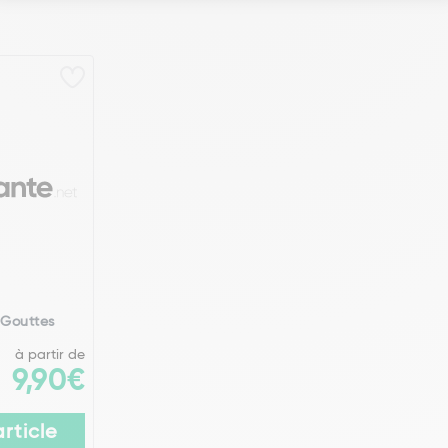
 Gouttes
à partir de
9,90€
article