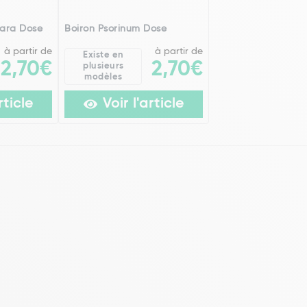
mara Dose
Boiron Psorinum Dose
à partir de
à partir de
Existe en
2,70€
2,70€
plusieurs
modèles
rticle
Voir l'article