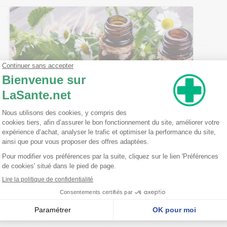
Ma trousse à pharmacie homéopathique
Ceci est un petit guide pratique des traitements
homéopathiques à avoir chez soi ! L'homéopathie
est une disciple à part entière dans l'arsenal
thérapeutique. Celle-ci est basée sur le principe
qu'une ...
Lire la suite