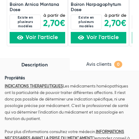
Boiron Arnica Montana
Boiron Harpagophytum
Boi
Dose
Dose
Do
à partir de
à partir de
Existe en
Existe en
2,70€
2,70€
plusieurs
plusieurs
modèles
modèles
Voir l'article
Voir l'article
Avis clients
Description
0
Propriétés
INDICATIONS THERAPEUTIQUES
Les médicaments homéopathiques
ont la particularité de pouvoir traiter différentes affections. Il n'est
donc pas possible de déterminer une indication spécifique, ni une
posologie précise par médicament. C'est le professionnel de santé
qui va déterminer l'indication du médicament et sa posologie en
fonction du patient.
Pour plus d'informations consultez votre médecin.
INFORMATIONS
NECESSAIRES AVANT LA PRISE DU MEDICAMENT
Demandez conseil à