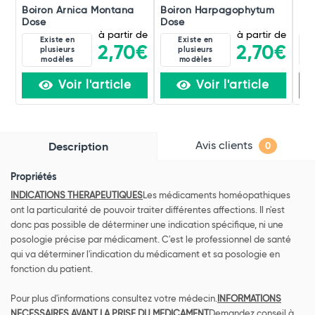
Boiron Arnica Montana
Boiron Harpagophytum
Boi
Dose
Dose
Do
à partir de
à partir de
Existe en
Existe en
2,70€
2,70€
plusieurs
plusieurs
modèles
modèles
Voir l'article
Voir l'article
Avis clients
Description
0
Propriétés
INDICATIONS THERAPEUTIQUES
Les médicaments homéopathiques
ont la particularité de pouvoir traiter différentes affections. Il n'est
donc pas possible de déterminer une indication spécifique, ni une
posologie précise par médicament. C'est le professionnel de santé
qui va déterminer l'indication du médicament et sa posologie en
fonction du patient.
Pour plus d'informations consultez votre médecin.
INFORMATIONS
NECESSAIRES AVANT LA PRISE DU MEDICAMENT
Demandez conseil à