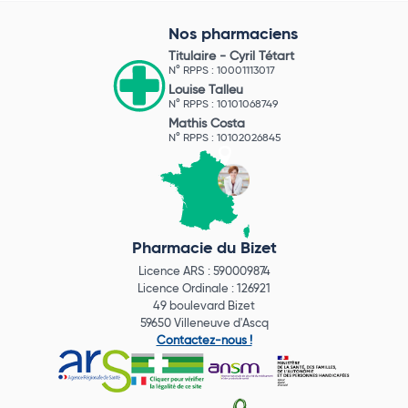
Nos pharmaciens
Titulaire -
Cyril Tétart
N° RPPS : 10001113017
Louise Talleu
N° RPPS : 10101068749
Mathis Costa
N° RPPS : 10102026845
Pharmacie du Bizet
Licence ARS : 590009874
Licence Ordinale : 126921
49 boulevard Bizet
59650 Villeneuve d'Ascq
Contactez-nous !