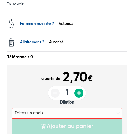
En savoir +
Total
Commander
Femme enceinte ?
Autorisé
Allaitement ?
Autorisé
Référence : 0
2,70
€
à partir de
Dilution
Ajouter au panier