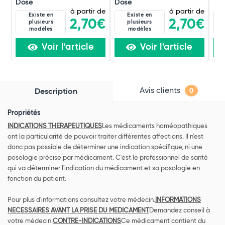
Dose
Dose
Do
à partir de
à partir de
Existe en
Existe en
2,70€
2,70€
plusieurs
plusieurs
modèles
modèles
Voir l'article
Voir l'article
Avis clients
Description
0
Propriétés
INDICATIONS THERAPEUTIQUES
Les médicaments homéopathiques
ont la particularité de pouvoir traiter différentes affections. Il n'est
donc pas possible de déterminer une indication spécifique, ni une
posologie précise par médicament. C'est le professionnel de santé
qui va déterminer l'indication du médicament et sa posologie en
fonction du patient.
Pour plus d'informations consultez votre médecin.
INFORMATIONS
NECESSAIRES AVANT LA PRISE DU MEDICAMENT
Demandez conseil à
votre médecin.
CONTRE-INDICATIONS
Ce médicament contient du