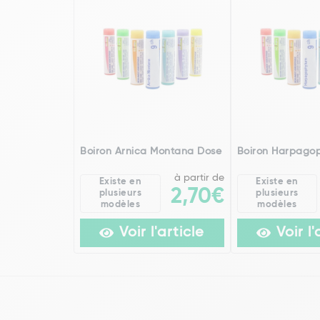
Boiron Arnica Montana Dose
Boiron Harpago
à partir de
Existe en
Existe en
2,70€
plusieurs
plusieurs
modèles
modèles
Voir l'article
Voir l'