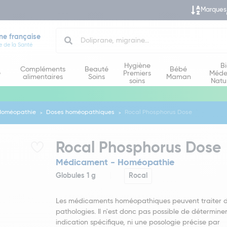
Marques
Search
ne française
e de la Santé
Hygiène
B
Compléments
Beauté
Bébé
e
Premiers
Méde
alimentaires
Soins
Maman
soins
Natu
Homéopathie
Doses homéopathiques
Rocal Phosphorus Dose
Rocal Phosphorus Dose
Médicament - Homéopathie
Globules 1 g
Rocal
Les médicaments homéopathiques peuvent traiter di
pathologies. Il n'est donc pas possible de détermine
indication spécifique, ni une posologie précise par