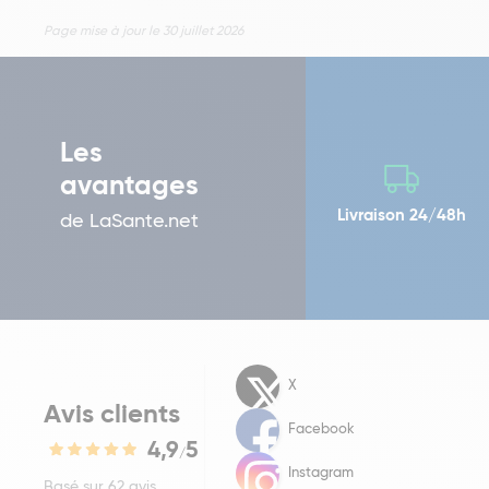
Page mise à jour le 30 juillet 2026
Les
avantages
Livraison 24/48h
de LaSante.net
X
Avis clients
Facebook
4,9
5
/
Instagram
Basé sur 62 avis.