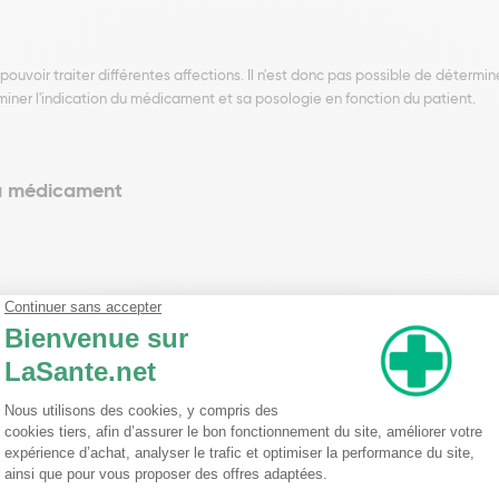
voir traiter différentes affections. Il n'est donc pas possible de détermine
iner l'indication du médicament et sa posologie en fonction du patient.
du médicament
s repas, du tabac, du café ou encore de la menthe.