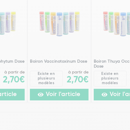
phytum Dose
Boiron Vaccinotoxinum Dose
Boiron Thuya Occi
Dose
à partir de
à partir de
Existe en
Existe en
2,70€
2,70€
plusieurs
plusieurs
modèles
modèles
article
Voir l'article
Voir l'a