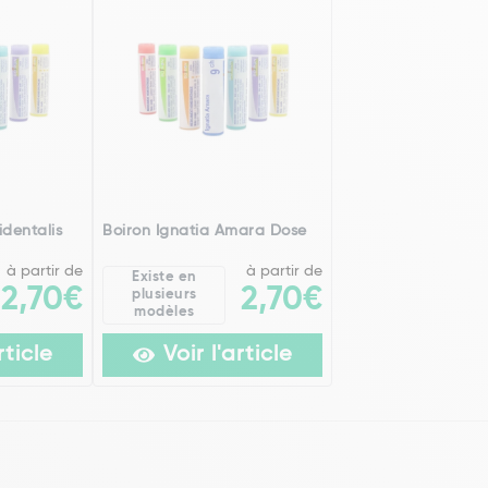
dentalis
Boiron Ignatia Amara Dose
à partir de
à partir de
Existe en
2,70€
2,70€
plusieurs
modèles
rticle
Voir l'article