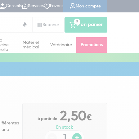
Mon compte
Conseils
Services
Favoris
0
Mon panier
Scanner
io
Matériel
cine
Vétérinaire
Promotions
médical
relle
2,50
€
à partir de
fférentes
En stock
r une