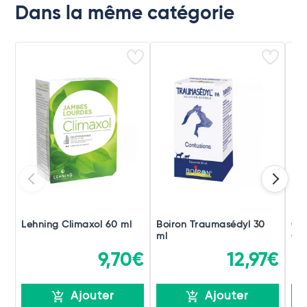
Dans la même catégorie
Lehning Climaxol 60 ml
Boiron Traumasédyl 30
Ch
ml
Gou
9,70€
12,97€
Ajouter
Ajouter