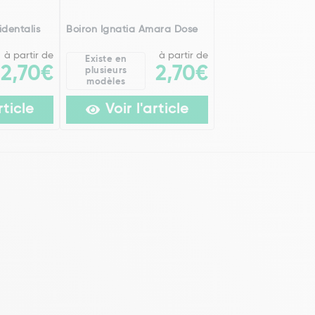
dentalis
Boiron Ignatia Amara Dose
à partir de
à partir de
Existe en
2,70€
2,70€
plusieurs
modèles
rticle
Voir l'article