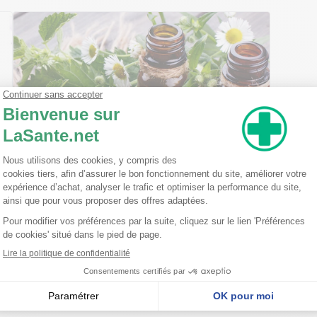
Ma trousse à pharmacie homéopathique
Ceci est un petit guide pratique des traitements
homéopathiques à avoir chez soi ! L'homéopathie
est une disciple à part entière dans l'arsenal
thérapeutique. Celle-ci est basée sur le principe
qu'une ...
Lire la suite