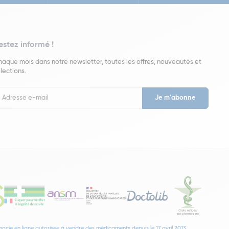
estez informé !
aque mois dans notre newsletter, toutes les offres, nouveautés et
lections.
put
wsletter
acie en ligne autorisée à vendre des médicaments depuis le 17 avril 2013