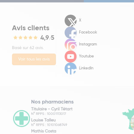
X
Avis clients
Facebook
4,9
5
/
Instagram
Basé sur 62 avis.
Youtube
Voir tous les avis
LinkedIn
Nos pharmaciens
Titulaire -
Cyril Tétart
N° RPPS : 10001113017
Louise Talleu
N° RPPS : 10101068749
Mathis Costa