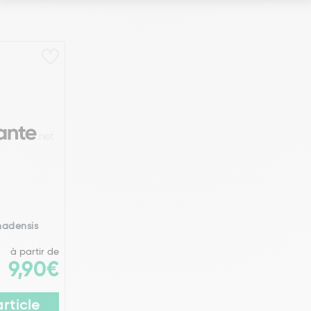
nadensis
à partir de
9,90€
article