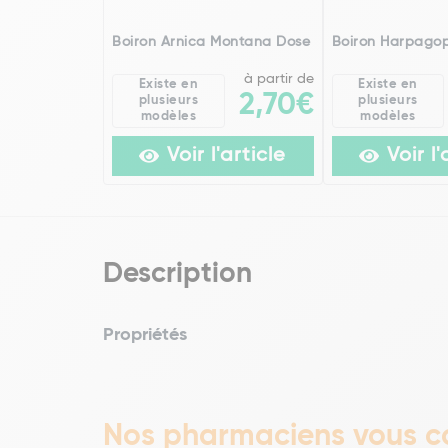
Boiron Arnica Montana Dose
Boiron Harpago
à partir de
Existe en
Existe en
2,70€
plusieurs
plusieurs
modèles
modèles
Voir l'article
Voir l'
Description
Propriétés
Nos pharmaciens vous co