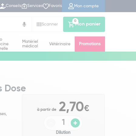
Mon compte
Conseils
Services
Favoris
0
Mon panier
Scanner
io
Matériel
cine
Vétérinaire
Promotions
médical
relle
s Dose
2,70
€
à partir de
ses,
Dilution