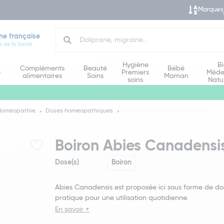
Marques
Search
ne française
e de la Santé
Hygiène
B
Compléments
Beauté
Bébé
e
Premiers
Méde
alimentaires
Soins
Maman
soins
Natu
Homéopathie
Doses homéopathiques
Boiron Abies Canadensis Dose
Boiron Abies Canadensi
Dose(s)
Boiron
Abies Canadensis est proposée ici sous forme de do
pratique pour une utilisation quotidienne.
En savoir +