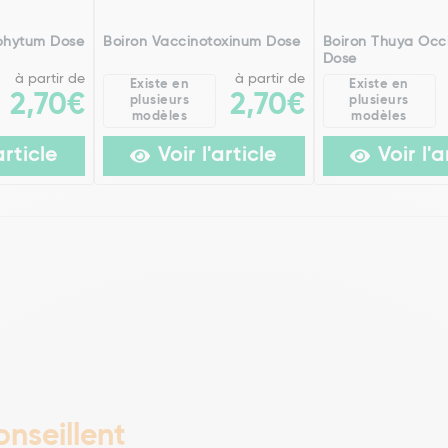
phytum Dose
Boiron Vaccinotoxinum Dose
Boiron Thuya Occi
Dose
à partir de
à partir de
Existe en
Existe en
2,70€
2,70€
plusieurs
plusieurs
modèles
modèles
article
Voir l'article
Voir l'a
nseillent