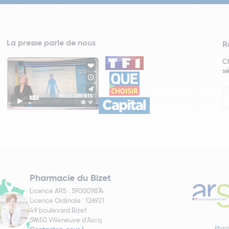
La presse parle de nous
R
Ch
sé
In
Ne
Pharmacie du Bizet
Licence ARS : 590009874
Licence Ordinale : 126921
49 boulevard Bizet
59650 Villeneuve d'Ascq
Pharm