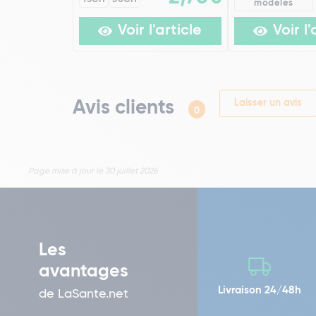
modèles
Voir l'article
Voir l'
Avis clients
Laisser un avis
0
Page mise à jour le 30 juillet 2026
Les
avantages
Livraison 24/48h
de LaSante.net