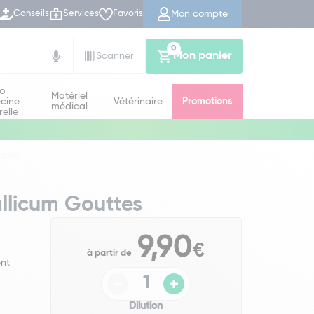
Mon compte
Conseils
Services
Favoris
0
Mon panier
Scanner
io
Matériel
cine
Vétérinaire
Promotions
médical
relle
uttes
llicum Gouttes
9,90
€
à partir de
ent
Dilution