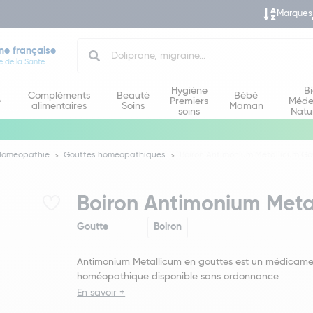
Marques
Search
ne française
e de la Santé
Hygiène
B
Compléments
Beauté
Bébé
e
Premiers
Méde
alimentaires
Soins
Maman
soins
Natu
Homéopathie
Gouttes homéopathiques
Boiron Antimonium Metallicum Go
Boiron Antimonium Meta
Goutte
Boiron
Antimonium Metallicum en gouttes est un médicam
homéopathique disponible sans ordonnance.
En savoir +