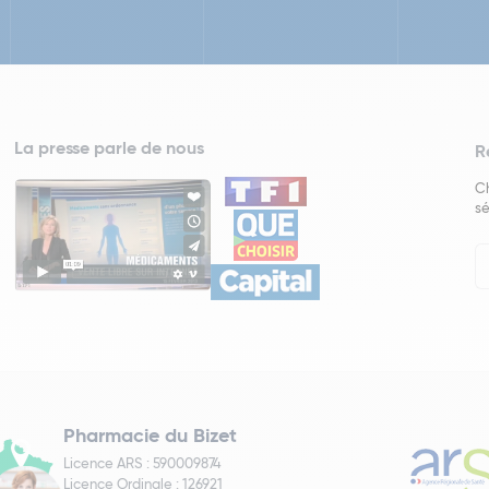
La presse parle de nous
R
Ch
sé
In
Ne
Pharmacie du Bizet
Licence ARS : 590009874
Licence Ordinale : 126921