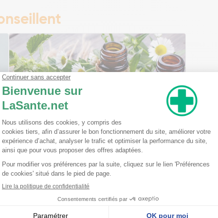
nseillent
Ma trousse à pharmacie homéopathique
Ceci est un petit guide pratique des traitements
homéopathiques à avoir chez soi ! L'homéopathie
est une disciple à part entière dans l'arsenal
thérapeutique. Celle-ci est basée sur le principe
qu'une ...
Lire la suite