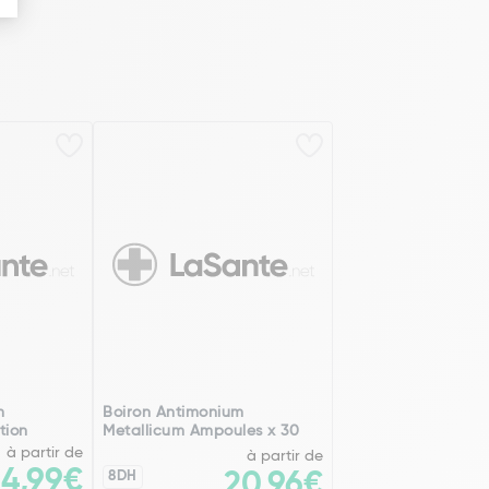
m
Boiron Antimonium
tion
Metallicum Ampoules x 30
à partir de
à partir de
14,99€
8DH
20,96€