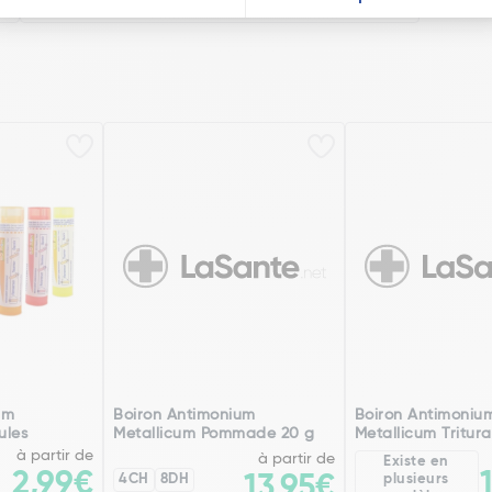
um
Boiron Antimonium
Boiron Antimoniu
ules
Metallicum Pommade 20 g
Metallicum Tritura
à partir de
à partir de
Existe en
2,99€
4CH
8DH
13,95€
plusieurs