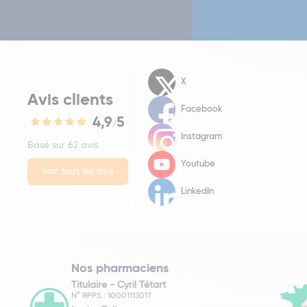
X
Avis clients
Facebook
4,9
5
/
Instagram
Basé sur 62 avis.
Youtube
Voir tous les avis
LinkedIn
Nos pharmaciens
Titulaire -
Cyril Tétart
N° RPPS : 10001113017