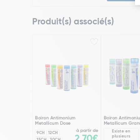
Produit(s) associé(s)
Boiron Antimonium
Boiron Antimoni
Metallicum Dose
Metallicum Gran
à partir de
Existe en
9CH
12CH
2,70€
plusieurs
15CH
30CH