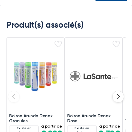
Produit(s) associé(s)
Boiron Arundo Donax
Boiron Arundo Donax
Boi
Granules
Dose
Tri
à partir de
à partir de
Existe en
Existe en
7C