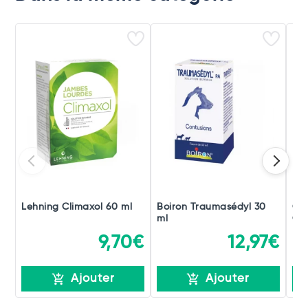
Lehning Climaxol 60 ml
Boiron Traumasédyl 30
Ch
ml
Gou
9,70€
12,97€
Ajouter
Ajouter