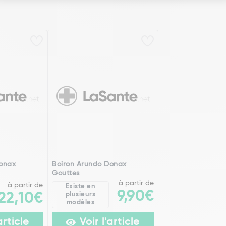
Donax
Boiron Arundo Donax
Gouttes
à partir de
à partir de
Existe en
9,90€
22,10€
plusieurs
modèles
article
Voir l'article