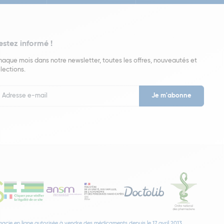
estez informé !
aque mois dans notre newsletter, toutes les offres, nouveautés et
lections.
put
wsletter
acie en ligne autorisée à vendre des médicaments depuis le 17 avril 2013