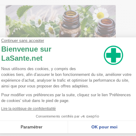
Ma trousse à pharmacie homéopathique
Ceci est un petit guide pratique des traitements
homéopathiques à avoir chez soi ! L'homéopathie
est une disciple à part entière dans l'arsenal
thérapeutique. Celle-ci est basée sur le principe
qu'une ...
Lire la suite