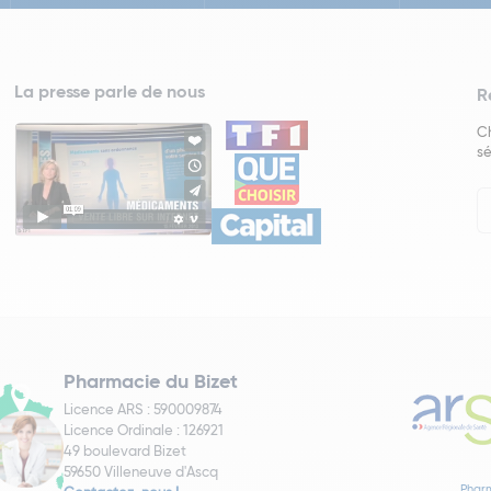
La presse parle de nous
R
Ch
sé
In
Ne
Pharmacie du Bizet
Licence ARS : 590009874
Licence Ordinale : 126921
49 boulevard Bizet
59650 Villeneuve d'Ascq
Pharm