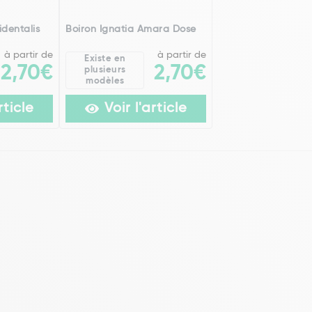
dentalis
Boiron Ignatia Amara Dose
à partir de
à partir de
Existe en
2,70€
2,70€
plusieurs
modèles
rticle
Voir l'article