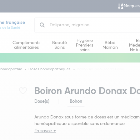
Marques
Search
ne française
e de la Santé
Hygiène
B
Compléments
Beauté
Bébé
e
Premiers
Méde
alimentaires
Soins
Maman
soins
Natu
Homéopathie
Doses homéopathiques
Boiron Arundo Donax Dose
Boiron Arundo Donax D
Dose(s)
Boiron
Arundo Donax sous forme de doses est un médicam
homéopathique disponible sans ordonnance.
En savoir +