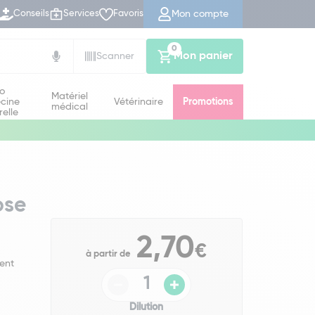
Mon compte
Conseils
Services
Favoris
0
Mon panier
Scanner
io
Matériel
cine
Vétérinaire
Promotions
médical
relle
ose
2,70
€
à partir de
ent
Dilution