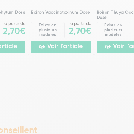
phytum Dose
Boiron Vaccinotoxinum Dose
Boiron Thuya Occi
Dose
à partir de
à partir de
Existe en
Existe en
2,70€
2,70€
plusieurs
plusieurs
modèles
modèles
article
Voir l'article
Voir l'a
nseillent