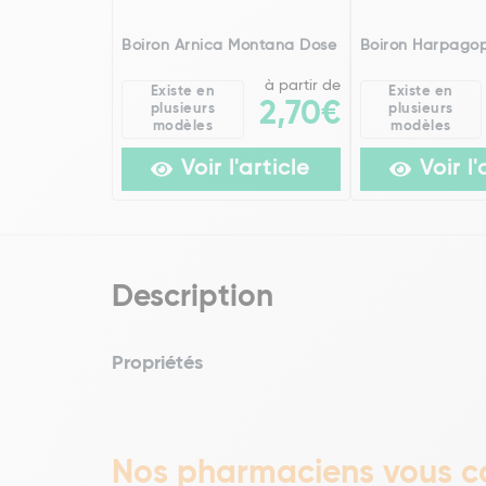
Boiron Arnica Montana Dose
Boiron Harpago
à partir de
Existe en
Existe en
2,70€
plusieurs
plusieurs
modèles
modèles
Voir l'article
Voir l'
Description
Propriétés
Nos pharmaciens vous co