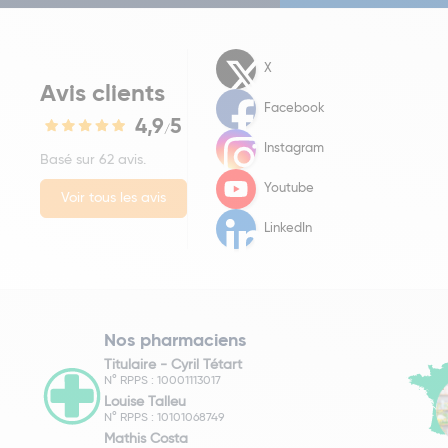
X
Avis clients
Facebook
4,9
5
/
Instagram
Basé sur 62 avis.
Youtube
Voir tous les avis
LinkedIn
Nos pharmaciens
Titulaire -
Cyril Tétart
N° RPPS : 10001113017
Louise Talleu
N° RPPS : 10101068749
Mathis Costa