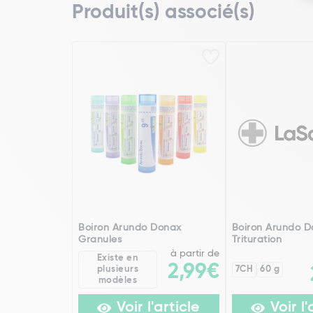
Produit(s) associé(s)
Boiron Arundo Donax
Boiron Arundo 
Granules
Trituration
à partir de
Existe en
2,99€
plusieurs
7CH
60 g
modèles
Voir l'article
Voir l'