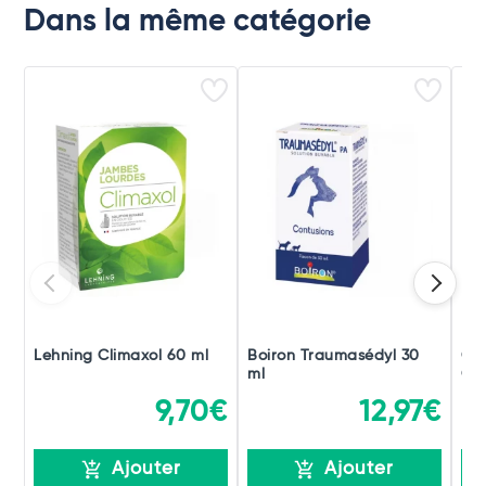
Dans la même catégorie
Lehning Climaxol 60 ml
Boiron Traumasédyl 30
Ch
ml
Gou
9,70€
12,97€
Ajouter
Ajouter