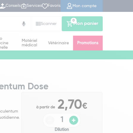
Mon compte
Conseils
Services
Favoris
0
Mon panier
Scanner
io
Matériel
cine
Vétérinaire
Promotions
médical
relle
lentum Dose
2,70
€
à partir de
sculentum
uotidienne.
Dilution