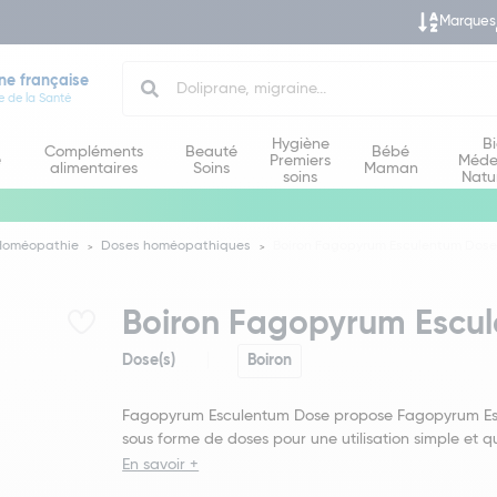
Marques
Search
ne française
e de la Santé
Hygiène
B
Compléments
Beauté
Bébé
e
Premiers
Méde
alimentaires
Soins
Maman
soins
Natu
Homéopathie
Doses homéopathiques
Boiron Fagopyrum Esculentum Dose
Boiron Fagopyrum Escu
Dose(s)
Boiron
Fagopyrum Esculentum Dose propose Fagopyrum E
sous forme de doses pour une utilisation simple et q
En savoir +