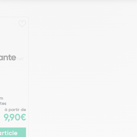
um
tes
à partir de
9,90€
article