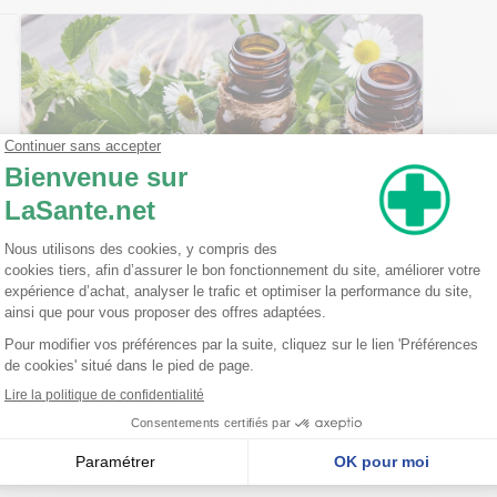
Ma trousse à pharmacie homéopathique
Ceci est un petit guide pratique des traitements
homéopathiques à avoir chez soi ! L'homéopathie
est une disciple à part entière dans l'arsenal
thérapeutique. Celle-ci est basée sur le principe
qu'une ...
Lire la suite