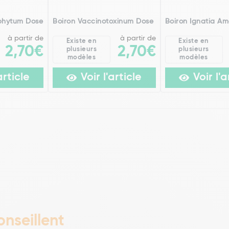
phytum Dose
Boiron Vaccinotoxinum Dose
Boiron Ignatia A
à partir de
à partir de
Existe en
Existe en
2,70€
2,70€
plusieurs
plusieurs
modèles
modèles
article
Voir l'article
Voir l'a
nseillent