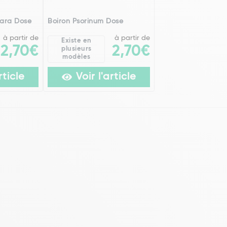
mara Dose
Boiron Psorinum Dose
à partir de
à partir de
Existe en
2,70€
2,70€
plusieurs
modèles
rticle
Voir l'article