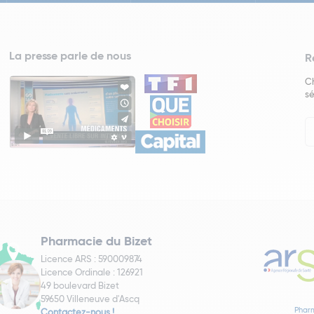
La presse parle de nous
R
Ch
sé
In
Ne
Pharmacie du Bizet
Licence ARS : 590009874
Licence Ordinale : 126921
49 boulevard Bizet
59650 Villeneuve d'Ascq
Pharm
Contactez-nous !