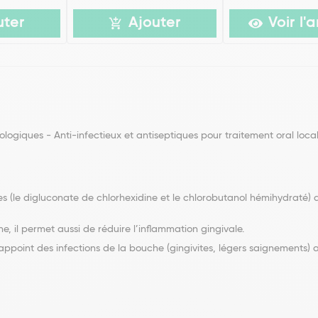
uter
Ajouter
Voir l'a
giques - Anti-infectieux et antiseptiques pour traitement oral loca
(le digluconate de chlorhexidine et le chlorobutanol hémihydraté) qu
, il permet aussi de réduire l’inflammation gingivale.
point des infections de la bouche (gingivites, légers saignements) ai