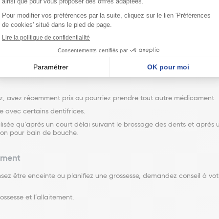
rs et/ou de fièvre associée, l’avis d’un médecin ou d’un chirurgien-
ergiques généralisées en raison de la teneur en chlorhexidine, pouvan
ts de moins de 6 ans.
plus de 6 ans, vous devez vous assurer que l’enfant ne l’avale pas c
z, avez récemment pris ou pourriez prendre tout autre médicament.
e avec certains dentifrices.
lisée qu’après un court délai suivant le brossage des dents et après 
ution pour bain de bouche.
tement
pensez être enceinte ou planifiez une grossesse, demandez conseil à
ssesse et l’allaitement.