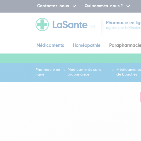
Contactez-nous
Qui sommes-nous ?
Pharmacie en lig
agréée par le Ministèr
Médicaments
Homéopathie
Parapharmaci
Pharmacie en
Médicaments sans
Médicaments 
ligne
ordonnance
de bouches