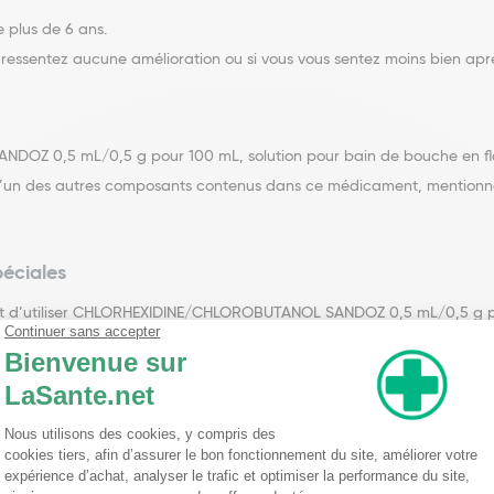
 plus de 6 ans.
ressentez aucune amélioration ou si vous vous sentez moins bien aprè
DOZ 0,5 mL/0,5 g pour 100 mL, solution pour bain de bouche en fl
 à l’un des autres composants contenus dans ce médicament, mentionn
péciales
 d’utiliser CHLORHEXIDINE/CHLOROBUTANOL SANDOZ 0,5 mL/0,5 g pou
.
 votre nez ou dans vos oreilles. En cas de contact, laver immédiat
on de la langue, des dents, des prothèses dentaires et matériaux d’obt
lisation du bain de bouche, ou par l’utilisation d’une solution dentai