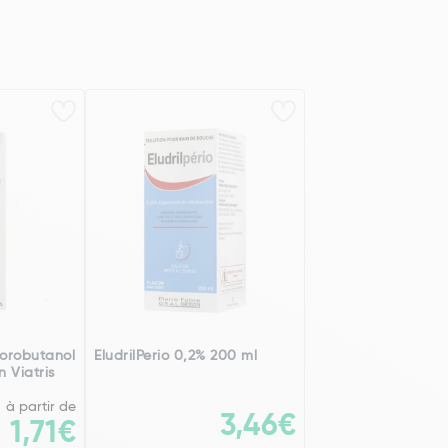
lorobutanol
EludrilPerio 0,2% 200 ml
 Viatris
à partir de
3,46€
1,71€