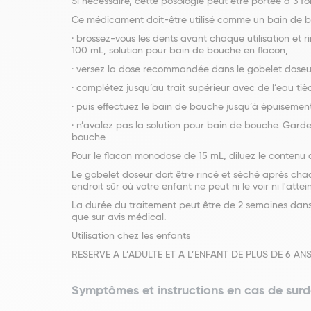
Si nécessaire, cette posologie peut être portée à 3 fo
Ce médicament doit-être utilisé comme un bain de b
· brossez-vous les dents avant chaque utilisation 
100 mL, solution pour bain de bouche en flacon,
· versez la dose recommandée dans le gobelet doseu
· complétez jusqu’au trait supérieur avec de l’eau tiè
· puis effectuez le bain de bouche jusqu’à épuisemen
· n’avalez pas la solution pour bain de bouche. Garde
bouche.
Pour le flacon monodose de 15 mL, diluez le contenu 
Le gobelet doseur doit être rincé et séché après chaq
endroit sûr où votre enfant ne peut ni le voir ni l'atte
La durée du traitement peut être de 2 semaines dans
que sur avis médical.
Utilisation chez les enfants
RESERVE A L’ADULTE ET A L’ENFANT DE PLUS DE 6 AN
Symptômes et instructions en cas de sur