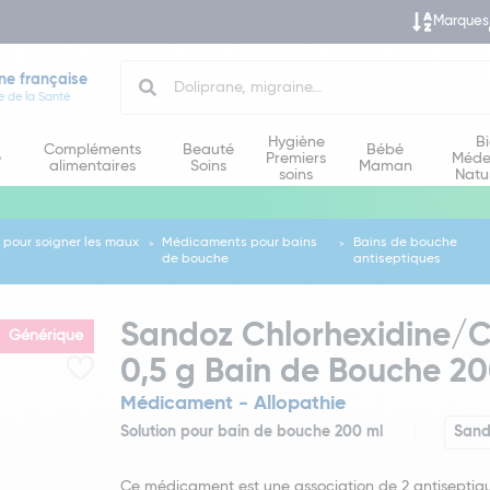
Marques
Search
ne française
e de la Santé
Hygiène
B
Compléments
Beauté
Bébé
e
Premiers
Méde
alimentaires
Soins
Maman
soins
Natu
pour soigner les maux
Médicaments pour bains
Bains de bouche
de bouche
antiseptiques
Sandoz Chlorhexidine/C
Générique
0,5 g Bain de Bouche 20
Médicament - Allopathie
Solution pour bain de bouche 200 ml
Sand
Ce médicament est une association de 2 antiseptiqu