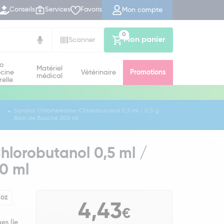
Mon compte
Conseils
Services
Favoris
0
Mon panier
Scanner
io
Matériel
cine
Vétérinaire
Promotions
médical
relle
Sandoz Chlorhexidine/Chlorobutanol 0,5 ml / 0,5 g
Bain de Bouche 200 ml
hlorobutanol 0,5 ml /
0 ml
oz
4,43
€
es (le