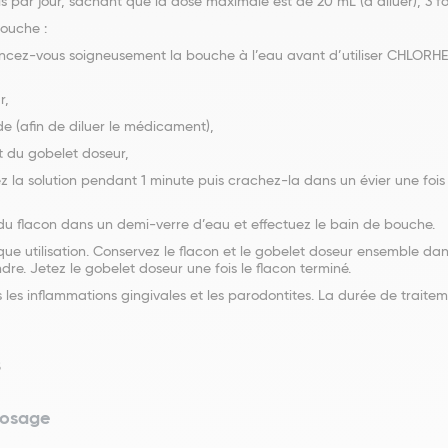
is par jour, sachant que la dose maximale est de 20 mL (à diluer), 3 foi
ouche :
et rincez-vous soigneusement la bouche à l’eau avant d’utiliser C
r,
de (afin de diluer le médicament),
t du gobelet doseur,
z la solution pendant 1 minute puis crachez-la dans un évier une fois
du flacon dans un demi-verre d’eau et effectuez le bain de bouche.
ue utilisation. Conservez le flacon et le gobelet doseur ensemble dans
indre. Jetez le gobelet doseur une fois le flacon terminé.
 les inflammations gingivales et les parodontites. La durée de trait
S
dosage