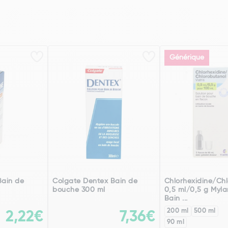
Générique
Bain de
Colgate Dentex Bain de
Chlorhexidine/Ch
bouche 300 ml
0,5 ml/0,5 g Mylan
Bain ...
200 ml
500 ml
2,22€
7,36€
90 ml