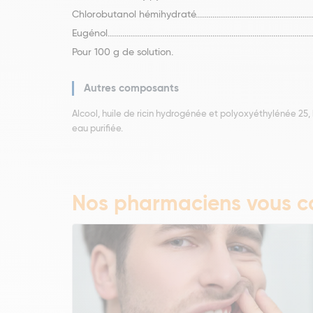
Chlorobutanol hémihydraté.......................................................
Eugénol.........................................................................................
Pour 100 g de solution.
Autres composants
Alcool, huile de ricin hydrogénée et polyoxyéthylénée 25,
eau purifiée.
Nos pharmaciens vous co