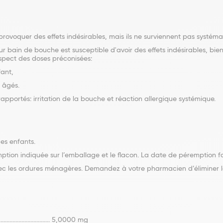
voquer des effets indésirables, mais ils ne surviennent pas systém
ain de bouche est susceptible d'avoir des effets indésirables, bien q
spect des doses préconisées:
fant,
s âgés.
 rapportés: irritation de la bouche et réaction allergique systémique.
es enfants.
tion indiquée sur l’emballage et le flacon. La date de péremption fai
c les ordures ménagères. Demandez à votre pharmacien d’éliminer le
................................. 5,0000 mg