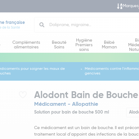
Marques
Search
ne française
e de la Santé
Hygiène
B
Compléments
Beauté
Bébé
e
Premiers
Méde
alimentaires
Soins
Maman
soins
Natu
dicaments pour soigner les maux de
Médicaments contre l'inflamm
uches
gencives
Alodont Bain de Bouche
Médicament - Allopathie
Solution pour bain de bouche 500 ml
Alod
Ce médicament est un bain de bouche. Il est précon
traitement local d'appoint des infections de la bou