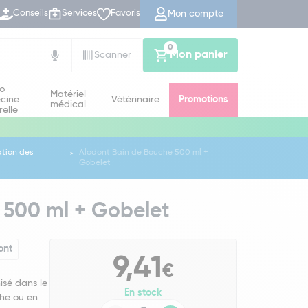
Mon compte
Conseils
Services
Favoris
0
Mon panier
Scanner
io
Matériel
cine
Vétérinaire
Promotions
médical
relle
ation des
Alodont Bain de Bouche 500 ml +
Gobelet
 500 ml + Gobelet
ont
9,41
€
isé dans le
En stock
che ou en