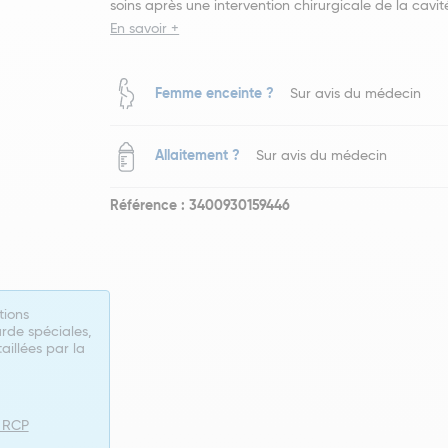
soins après une intervention chirurgicale de la cavit
En savoir +
Femme enceinte ?
Sur avis du médecin
Allaitement ?
Sur avis du médecin
Référence : 3400930159446
tions
rde spéciales,
taillées par la
e RCP