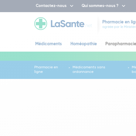
Contactez-nous
Qui sommes-nous ?
Pharmacie en lig
agréée par le Ministèr
Médicaments
Homéopathie
Parapharmaci
Pharmacie en
Médicaments sans
Mé
ligne
ordonnance
bo