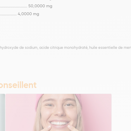
................................ 50,0000 mg
............................ 4,0000 mg
 hydroxyde de sodium, acide citrique monohydraté, huile essentielle de ment
nseillent