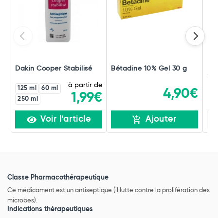
Dakin Cooper Stabilisé
Bétadine 10% Gel 30 g
Bé
125
à partir de
125 ml
60 ml
4,90€
1,99€
250 ml
Voir l'article
Ajouter
Classe Pharmacothérapeutique
Ce médicament est un antiseptique (il lutte contre la prolifération des
microbes).
Indications thérapeutiques