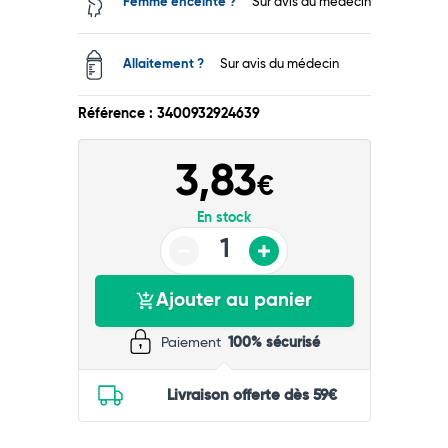
Femme enceinte ?
Sur avis du médecin
Allaitement ?
Sur avis du médecin
Référence : 3400932924639
Total
3,83
Commander
€
En stock
Ajouter au panier
Paiement
100% sécurisé
Livraison offerte dès 59€