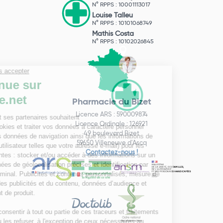
N° RPPS : 10001113017
Louise Talleu
N° RPPS : 10101068749
Mathis Costa
N° RPPS : 10102026845
Pharmacie du Bizet
Licence ARS : 590009874
Licence Ordinale : 126921
49 boulevard Bizet
59650 Villeneuve d'Ascq
Contactez-nous !