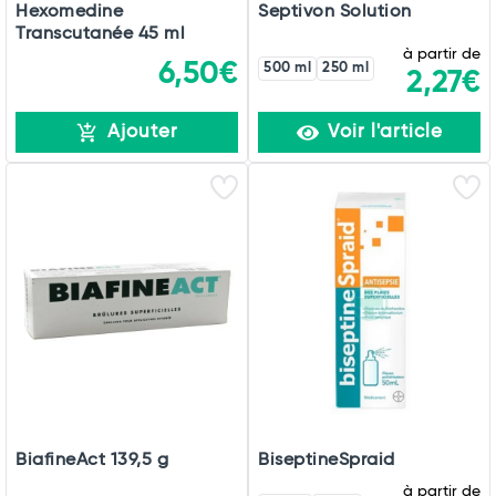
Hexomedine
Septivon Solution
Transcutanée 45 ml
à partir de
6,50€
500 ml
250 ml
2,27€
Ajouter
Voir l'article
BiafineAct 139,5 g
BiseptineSpraid
à partir de