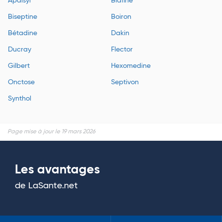
Apaisyl
Biafine
Biseptine
Boiron
Bétadine
Dakin
Ducray
Flector
Gilbert
Hexomedine
Onctose
Septivon
Synthol
Page mise à jour le 19 mars 2026
Les avantages
de LaSante.net