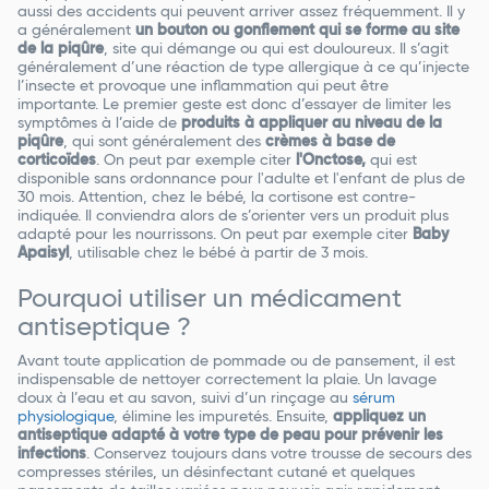
aussi des accidents qui peuvent arriver assez fréquemment. Il y
a généralement
un bouton ou gonflement qui se forme au site
de la piqûre
, site qui démange ou qui est douloureux. Il s’agit
généralement d’une réaction de type allergique à ce qu’injecte
l’insecte et provoque une inflammation qui peut être
importante. Le premier geste est donc d’essayer de limiter les
symptômes à l’aide de
produits à appliquer au niveau de la
piqûre
, qui sont généralement des
crèmes à base de
corticoïdes
. On peut par exemple citer
l'Onctose,
qui est
disponible sans ordonnance pour l'adulte et l'enfant de plus de
30 mois. Attention, chez le bébé, la cortisone est contre-
indiquée. Il conviendra alors de s’orienter vers un produit plus
adapté pour les nourrissons. On peut par exemple citer
Baby
Apaisyl
, utilisable chez le bébé à partir de 3 mois.
Pourquoi utiliser un médicament
antiseptique ?
Avant toute application de pommade ou de pansement, il est
indispensable de nettoyer correctement la plaie. Un lavage
doux à l’eau et au savon, suivi d’un rinçage au
sérum
physiologique
, élimine les impuretés. Ensuite,
appliquez un
antiseptique adapté à votre type de peau pour prévenir les
infections
. Conservez toujours dans votre trousse de secours des
compresses stériles, un désinfectant cutané et quelques