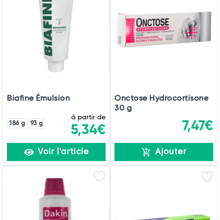
Biafine Émulsion
Onctose Hydrocortisone
30 g
à partir de
7,47€
186 g
93 g
5,34€
Voir l'article
Ajouter
Total