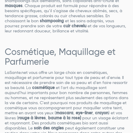
shampooings aux démêlants, soins capillaires anti-chute et
masques
. Chaque produit est formulé pour répondre à des
besoins spécifiques, qu’il s’agisse de cheveux abîmés, secs, à
tendance grasse, colorés ou cuir chevelus sensibles. En
choisissant le bon
shampooing
et les soins adaptés, vous
pourrez prendre soin de votre
cuir chevelu
et de vos longueurs,
leur redonnant douceur, brillance et vitalité.
Cosmétique, Maquillage et
Parfumerie
LaSante.net vous offre un large choix en cosmétiques,
maquillage et parfumerie pour tout type de peau et d'envie. Il
est nécessaire de prendre soin de sa peau et d'en faire ressortir
sa beauté. La
cosmétique
et l'art du maquillage sont
aujourd'hui importants pour bon nombre de personnes, femmes
ou hommes, et ne représentent plus seulement des options dans
la vie de certains. C'est pourquoi nos produits de maquillage et
cosmétique vous accompagneront pour maquiller votre teint,
mettre en avant vos yeux (
mascara
,
eye-liner
,
crayon
) et vos
lèvres (
rouge à lèvres
,
baume à la rose)
pour un visage éclatant
et rayonnant. Des produits cosmétiques bio sont aussi
disponibles. Le
soin des ongles
peut également constituer une