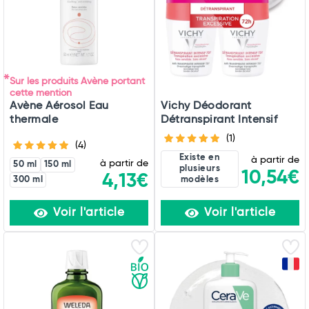
Commander
Sur les produits Avène portant
cette mention
Avène Aérosol Eau
Vichy Déodorant
thermale
Détranspirant Intensif
(1)
(4)
Existe en
à partir de
à partir de
50 ml
150 ml
plusieurs
10,54€
4,13€
300 ml
modèles
Voir l'article
Voir l'article