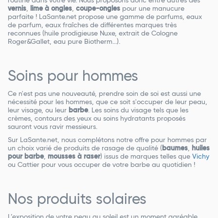
routine dans votre vie. Nous proposons donc entre autres des
vernis
,
lime à ongles
,
coupe-ongles
pour une manucure
parfaite ! LaSante.net propose une gamme de parfums, eaux
de parfum, eaux fraîches de différentes marques très
reconnues (huile prodigieuse Nuxe, extrait de Cologne
Roger&Gallet, eau pure Biotherm...).
Soins pour hommes
Ce n'est pas une nouveauté, prendre soin de soi est aussi une
nécessité pour les hommes, que ce soit s'occuper de leur peau,
leur visage, ou leur
barbe
. Les soins du visage tels que les
crèmes, contours des yeux ou soins hydratants proposés
sauront vous ravir messieurs.
Sur LaSante.net, nous complétons notre offre pour hommes par
un choix varié de produits de rasage de qualité (
baumes
,
huiles
pour barbe
,
mousses à raser
) issus de marques telles que
Vichy
ou Cattier pour vous occuper de votre barbe au quotidien !
Nos produits solaires
L’exposition de votre peau au soleil est un moment agréable,