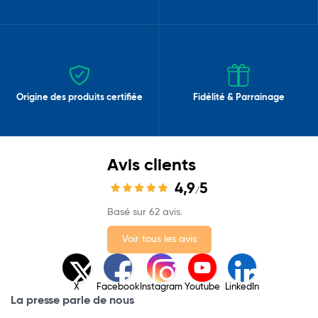
Origine des produits certifiée
Fidélité & Parrainage
Avis clients
4,9
5
/
Basé sur 62 avis.
Voir tous les avis
X
Facebook
Instagram
Youtube
LinkedIn
La presse parle de nous