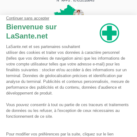
N° RPPS : 10102026845
Pharmacie du Bizet
Licence ARS : 590009874
Licence Ordinale : 126921
49 boulevard Bizet
59650 Villeneuve d'Ascq
Contactez-nous !
Pharmacie en ligne autorisée à vendre des médicaments depuis le 17 avril 2013