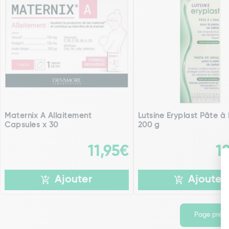
Maternix A Allaitement
Lutsine Eryplast Pâte à 
Capsules x 30
200 g
11,95€
1
Ajouter
Ajouter
Page préc