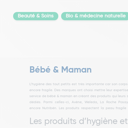
Beauté & Soins
Bio & médecine naturelle
Bébé & Maman
L’hygiène des tout petits est très importante car son corps
bébés et interviennent dans le soin quotidien, dans la toil
d’allaitement, des coussinets d’allaitement, des tis
encore fragile. Des marques ont choisi mettre leur expertis
ou au moment des repas. On retrouve ainsi des tétines,
d’allaitement. Des tests de grossesse et d’ovulation 
service de bébé & maman en créant des produits qui leurs 
biberons, des laits de toilette, des peluches, des baumes 
également disponibles. Ces produits pour Bébé & Maman 
dédiés. Parmi celles-ci, Avène, Weleda, La Roche Posa
les dents… Pour les mamans, les marques ont formulé
encore Nutribén. Les produits respectent la peau fragile
crèmes pour prévenir l’apparition des vergetures, des cr
Les produits d’hygiène et