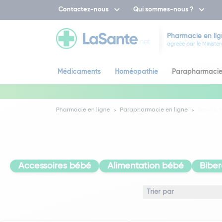
Contactez-nous
Qui sommes-nous ?
Pharmacie en lig
agréée par le Ministèr
Médicaments
Homéopathie
Parapharmaci
Pharmacie en ligne
Parapharmacie en ligne
Bébé &
Accessoires bébé
Alimentation bébé
Biber