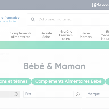
Marques
Search
ne française
e de la Santé
Hygiène
B
Compléments
Beauté
Bébé
e
Premiers
Méde
alimentaires
Soins
Maman
soins
Natu
 Maman
Bébé & Maman
ons et tétines
Compléments Alimentaires Bébé
Prix
Marque