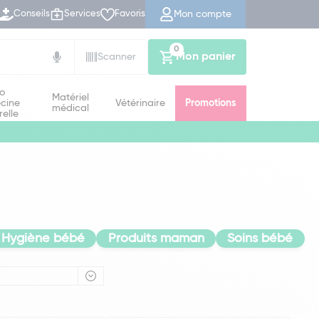
Mon compte
Conseils
Services
Favoris
0
Mon panier
Scanner
io
Matériel
cine
Vétérinaire
Promotions
médical
relle
Hygiène bébé
Produits maman
Soins bébé