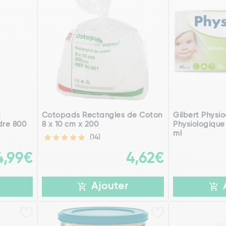
t
Cotopads Rectangles de Coton
Gilbert Physi
udre 800
8 x 10 cm x 200
Physiologique 
ml
(14)
4,99€
4,62€
Ajouter