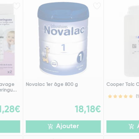
Lavage
Novalac 1er âge 800 g
Cooper Talc Of
ringu...
(1
1,28€
18,18€
Ajouter