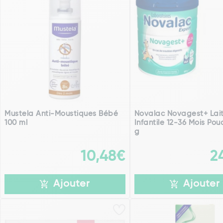
Mustela Anti-Moustiques Bébé
Novalac Novagest+ Lai
100 ml
Infantile 12-36 Mois Po
g
10,48€
2
Ajouter
Ajouter