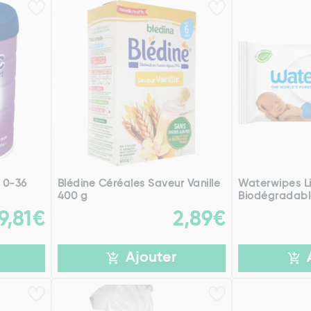
+ 0-36
Blédine Céréales Saveur Vanille
Waterwipes L
400 g
Biodégradabl
9,81€
2,89€
Ajouter