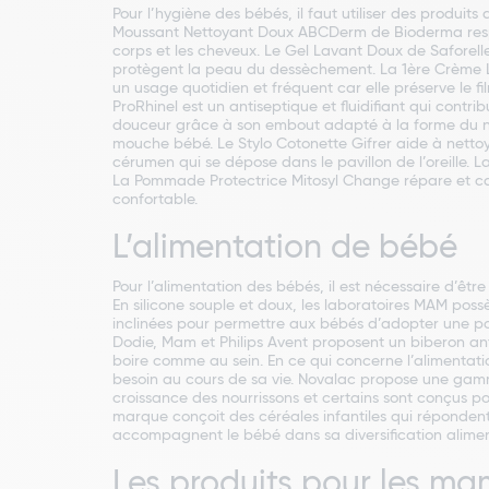
Pour l’hygiène des bébés, il faut utiliser des produits
Moussant Nettoyant Doux ABCDerm de Bioderma respecte
corps et les cheveux. Le Gel Lavant Doux de Saforelle 
protègent la peau du dessèchement. La 1ère Crème Lav
un usage quotidien et fréquent car elle préserve le f
ProRhinel est un antiseptique et fluidifiant qui contr
douceur grâce à son embout adapté à la forme du nez
mouche bébé. Le Stylo Cotonette Gifrer aide à nettoy
cérumen qui se dépose dans le pavillon de l’oreille.
La Pommade Protectrice Mitosyl Change répare et calm
confortable.
L’alimentation de bébé
Pour l’alimentation des bébés, il est nécessaire d’ê
En silicone souple et doux, les laboratoires MAM pos
inclinées pour permettre aux bébés d’adopter une posi
Dodie, Mam et Philips Avent proposent un biberon anti
boire comme au sein. En ce qui concerne l’alimentatio
besoin au cours de sa vie. Novalac propose une gamme 
croissance des nourrissons et certains sont conçus pou
marque conçoit des céréales infantiles qui répondent 
accompagnent le bébé dans sa diversification alimenta
Les produits pour les m