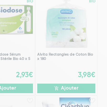
odose Sérum
Alvita Rectangles de Coton Bio
Stérile Bio 40 x 5
x 180
2,93€
3,98€
Ajouter
Ajouter