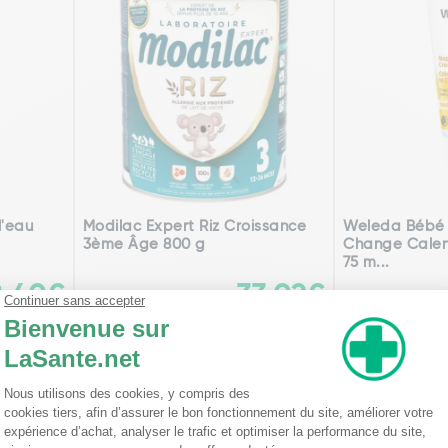
l'eau
Modilac Expert Riz Croissance
Weleda Bébé 
3ème Âge 800 g
Change Calen
75 m...
8,40€
33,02€
Ajouter
édente
Pa
1
2
3
4
5
6
7