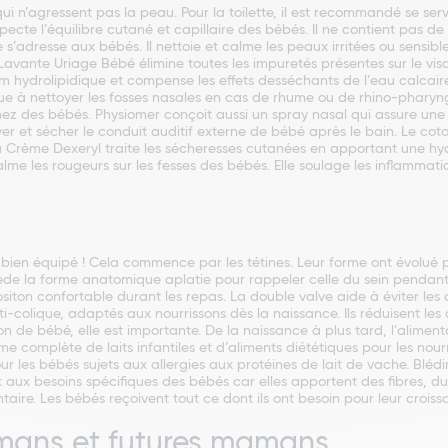
 qui n’agressent pas la peau. Pour la toilette, il est recommandé se se
 l’équilibre cutané et capillaire des bébés. Il ne contient pas de sa
s’adresse aux bébés. Il nettoie et calme les peaux irritées ou sensible
ante Uriage Bébé élimine toutes les impuretés présentes sur le visag
ilm hydrolipidique et compense les effets desséchants de l’eau calcai
ibue à nettoyer les fosses nasales en cas de rhume ou de rhino-pharyng
 des bébés. Physiomer conçoit aussi un spray nasal qui assure une 
er et sécher le conduit auditif externe de bébé après le bain. Le co
 La Crème Dexeryl traite les sécheresses cutanées en apportant une h
e les rougeurs sur les fesses des bébés. Elle soulage les inflammati
tre bien équipé ! Cela commence par les tétines. Leur forme ont évolu
sède la forme anatomique aplatie pour rappeler celle du sein pendant 
ton confortable durant les repas. La double valve aide à éviter les co
-colique, adaptés aux nourrissons dès la naissance. Ils réduisent les
n de bébé, elle est importante. De la naissance à plus tard, l’alimen
complète de laits infantiles et d’aliments diététiques pour les nourri
r les bébés sujets aux allergies aux protéines de lait de vache. Blédin
aux besoins spécifiques des bébés car elles apportent des fibres, du f
ire. Les bébés reçoivent tout ce dont ils ont besoin pour leur croiss
amans et futures mamans