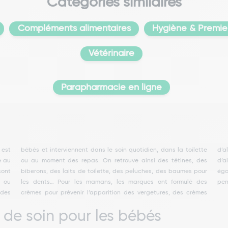
Catégories similaires
Compléments alimentaires
Hygiène & Premier
Vétérinaire
Parapharmacie en ligne
 est
ette
anes
e au
 des
sont
sont
pour
sont
y ou
 des
pen
 des
èmes
 de soin pour les bébés