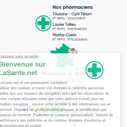
Nos pharmaciens
Titulaire -
Cyril Tétart
N° RPPS : 10001113017
Louise Talleu
N° RPPS : 10101068749
Mathis Costa
N° RPPS : 10102026845
Pharmacie du Bizet
Licence ARS : 590009874
Licence Ordinale : 126921
49 boulevard Bizet
59650 Villeneuve d'Ascq
Contactez-nous !