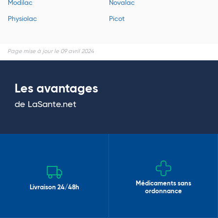
Modilac
Novalac
Physiolac
Picot
Page mise à jour le 09 avril 2024
Les avantages
de LaSante.net
Médicaments sans
Livraison 24/48h
ordonnance