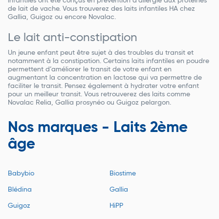
infantiles ont été conçus en prévention d’allergie aux protéines
de lait de vache. Vous trouverez des laits infantiles HA chez
Gallia, Guigoz ou encore Novalac.
Le lait anti-constipation
Un jeune enfant peut être sujet à des troubles du transit et
notamment à la constipation. Certains laits infantiles en poudre
permettent d’améliorer le transit de votre enfant en
augmentant la concentration en lactose qui va permettre de
faciliter le transit. Pensez également à hydrater votre enfant
pour un meilleur transit. Vous retrouverez des laits comme
Novalac Relia, Gallia prosynéo ou Guigoz pelargon.
Nos marques - Laits 2ème
âge
Babybio
Biostime
Blédina
Gallia
Guigoz
HiPP