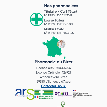
Nos pharmaciens
Titulaire -
Cyril Tétart
N° RPPS : 10001113017
Louise Talleu
N° RPPS : 10101068749
Mathis Costa
N° RPPS : 10102026845
Pharmacie du Bizet
Licence ARS : 590009874
Licence Ordinale : 126921
49 boulevard Bizet
59650 Villeneuve d'Ascq
Contactez-nous !