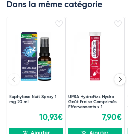
Dans la même catégorie
Euphytose Nuit Spray 1
UPSA HydraFizz Hydra
UPS
mg 20 ml
Goût Fraise Comprimés
Bo
Effervescents x 1...
Com
10,93€
7,90€
Ajouter
Ajouter