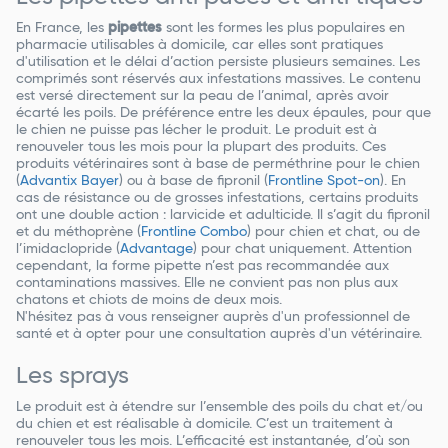
En France, les
pipettes
sont les formes les plus populaires en
pharmacie utilisables à domicile, car elles sont pratiques
d'utilisation et le délai d’action persiste plusieurs semaines. Les
comprimés sont réservés aux infestations massives. Le contenu
est versé directement sur la peau de l’animal, après avoir
écarté les poils. De préférence entre les deux épaules, pour que
le chien ne puisse pas lécher le produit. Le produit est à
renouveler tous les mois pour la plupart des produits. Ces
produits vétérinaires sont à base de perméthrine pour le chien
(
Advantix Bayer
) ou à base de fipronil (
Frontline Spot-on
). En
cas de résistance ou de grosses infestations, certains produits
ont une double action : larvicide et adulticide. Il s’agit du fipronil
et du méthoprène (
Frontline Combo
) pour chien et chat, ou de
l’imidaclopride (
Advantage
) pour chat uniquement. Attention
cependant, la forme pipette n’est pas recommandée aux
contaminations massives. Elle ne convient pas non plus aux
chatons et chiots de moins de deux mois.
N'hésitez pas à vous renseigner auprès d'un professionnel de
santé et à opter pour une consultation auprès d'un vétérinaire.
Les sprays
Le produit est à étendre sur l’ensemble des poils du chat et/ou
du chien et est réalisable à domicile. C’est un traitement à
renouveler tous les mois. L’efficacité est instantanée, d’où son