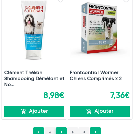
Clément Thékan
Frontcontrol Wormer
Shampooing Démêlant et
Chiens Comprimés x 2
No...
8,98€
7,36€
Ajouter
Ajouter
6
7
8
9