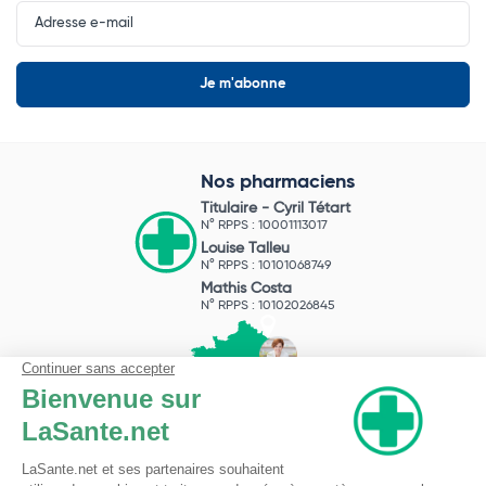
Input
Newsletter
Nos pharmaciens
Titulaire -
Cyril Tétart
N° RPPS : 10001113017
Louise Talleu
N° RPPS : 10101068749
Mathis Costa
N° RPPS : 10102026845
Pharmacie du Bizet
Licence ARS : 590009874
Licence Ordinale : 126921