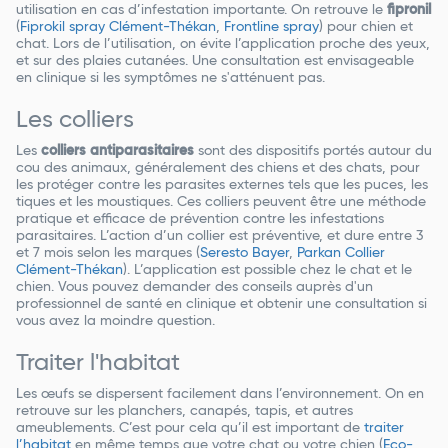
utilisation en cas d’infestation importante. On retrouve le
fipronil
(
Fiprokil spray Clément-Thékan
,
Frontline spray
) pour chien et
chat. Lors de l’utilisation, on évite l’application proche des yeux,
et sur des plaies cutanées. Une consultation est envisageable
en clinique si les symptômes ne s'atténuent pas.
Les colliers
Les
colliers antiparasitaires
sont des dispositifs portés autour du
cou des animaux, généralement des chiens et des chats, pour
les protéger contre les parasites externes tels que les puces, les
tiques et les moustiques. Ces colliers peuvent être une méthode
pratique et efficace de prévention contre les infestations
parasitaires. L’action d’un collier est préventive, et dure entre 3
et 7 mois selon les marques (
Seresto Bayer
,
Parkan Collier
Clément-Thékan
). L’application est possible chez le chat et le
chien. Vous pouvez demander des conseils auprès d'un
professionnel de santé en clinique et obtenir une consultation si
vous avez la moindre question.
Traiter l'habitat
Les œufs se dispersent facilement dans l’environnement. On en
retrouve sur les planchers, canapés, tapis, et autres
ameublements. C’est pour cela qu’il est important de
traiter
l’habitat
en même temps que votre chat ou votre chien (
Eco-