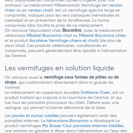
vers, disponibles en comprimés faciles à ingérer pour vos
animaux. Le médicament Milbemaxtab Vermifuge (en
version
chien
ou en
version chat
), est un vermifuge spectre large en
comprimés, indiqués pour les vers classiques (nématodes et
cestodes) et en prévention de la dirofilariose. La forme
comprimés tabs facilite la prise de ce médicament.
On retrouve l’équivalent chez
Biocanina
, avec le médicament
vétérinaire
Milbetel Biocanina chat
ou
Milbetel Biocanina chien
,
et le produit
Ascatène Vermifuge chiens et chats
(de plus de
deux kilos). Ces produits vétérinaires, conditionnés en
comprimés, peuvent généralement être ajoutés à l’alimentation
de l’animal.
Les vermifuges en solution liquide
On retrouve aussi le
vermifuge sous formes de pâtes ou de
sirops
, qui s’administrent directement dans la gueule de
l’animal.
Le médicament en suspension buvable
Dolthene Chien
, est un
produit traitant qui s’ajoute à la nourriture de l'animal, et qui
tue tous les parasites principaux du chien. Délivré avec une
seringue, qui permet la bonne délivrance de la dose.
Les
poules et autres volailles
peuvent également avoir des
parasites internes. Le
laboratoire Biocanina
a développé Le
produit vermifuges
Ma Basse-Cour parasites Internes Volailles
,
une solution en gouttes à diluer dans l’alimentation ou l’eau des