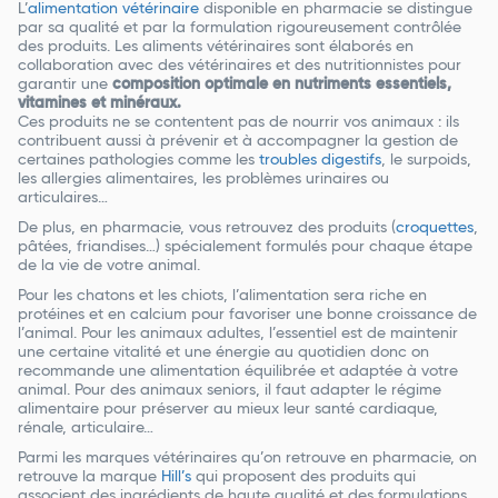
L’
alimentation vétérinaire
disponible en pharmacie se distingue
par sa qualité et par la formulation rigoureusement contrôlée
des produits. Les aliments vétérinaires sont élaborés en
collaboration avec des vétérinaires et des nutritionnistes pour
garantir une
composition optimale en nutriments essentiels,
vitamines et minéraux.
Ces produits ne se contentent pas de nourrir vos animaux : ils
contribuent aussi à prévenir et à accompagner la gestion de
certaines pathologies comme les
troubles digestifs
, le surpoids,
les allergies alimentaires, les problèmes urinaires ou
articulaires…
De plus, en pharmacie, vous retrouvez des produits (
croquettes
,
pâtées, friandises…) spécialement formulés pour chaque étape
de la vie de votre animal.
Pour les chatons et les chiots, l’alimentation sera riche en
protéines et en calcium pour favoriser une bonne croissance de
l’animal. Pour les animaux adultes, l’essentiel est de maintenir
une certaine vitalité et une énergie au quotidien donc on
recommande une alimentation équilibrée et adaptée à votre
animal. Pour des animaux seniors, il faut adapter le régime
alimentaire pour préserver au mieux leur santé cardiaque,
rénale, articulaire…
Parmi les marques vétérinaires qu’on retrouve en pharmacie, on
retrouve la marque
Hill’s
qui proposent des produits qui
associent des ingrédients de haute qualité et des formulations