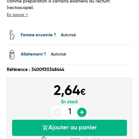
comme préparation à certains examens du rectum
(rectoscopie).
En savoir +
Femme enceinte ?
Autorisé
Total
Allaitement ?
Autorisé
Commander
Référence : 3400930348444
2,64
€
En stock
Ajouter au panier