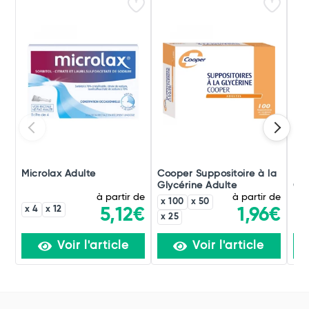
Microlax Adulte
Cooper Suppositoire à la
Dul
Glycérine Adulte
Co
à partir de
à partir de
x 100
x 50
x 4
x 12
5,12€
1,96€
x 25
Voir l'article
Voir l'article