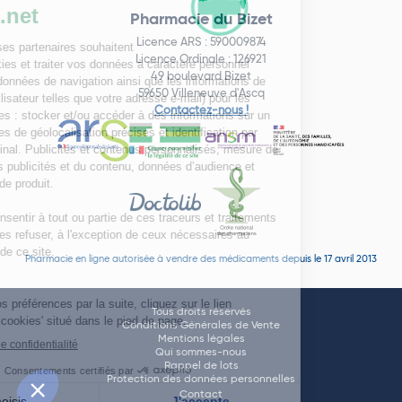
Pharmacie du Bizet
Licence ARS : 590009874
Licence Ordinale : 126921
49 boulevard Bizet
59650 Villeneuve d'Ascq
Contactez-nous !
Pharmacie en ligne autorisée à vendre des médicaments depuis le 17 avril 2013
Tous droits réservés
Conditions Générales de Vente
Mentions légales
Qui sommes-nous
Rappel de lots
Protection des données personnelles
Contact