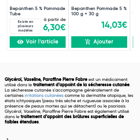
Bepanthen 5 % Pommade
Bepanthen Pommade 5 %
Be
Tube
100 g + 30 g
100
à partir de
Existe en
14,03€
6,30€
plusieurs
modèles
Voir l'article
Ajouter
Glycérol, Vaseline, Paraffine Pierre Fabre
est un médicament
utilisé dans le
traitement d’appoint de la sécheresse cutanée
.
La sécheresse cutanée s'accompagne généralement de
certaines
irritations cutanées
comme la dermatite atopique, les
états ichtyosiques (peau très sèche et rugueuse associée à la
présence de peaux mortes qui se détachent) ou le psoriasis.
Glycérol, Vaseline, Paraffine Pierre Fabre est également utilisé
dans le
traitement d’appoint des brûlures superficielles de
faibles étendues
.