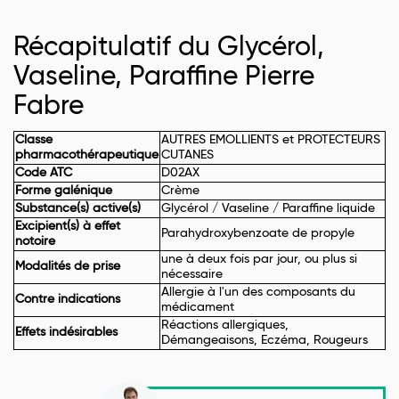
Récapitulatif du Glycérol,
Vaseline, Paraffine Pierre
Fabre
Classe
AUTRES EMOLLIENTS et PROTECTEURS
pharmacothérapeutique
CUTANES
Code ATC
D02AX
Forme galénique
Crème
Substance(s) active(s)
Glycérol / Vaseline / Paraffine liquide
Excipient(s) à effet
Parahydroxybenzoate de propyle
notoire
une à deux fois par jour, ou plus si
Modalités de prise
nécessaire
Allergie à l'un des composants du
Contre indications
médicament
Réactions allergiques,
Effets indésirables
Démangeaisons, Eczéma, Rougeurs