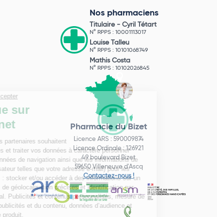
Nos pharmaciens
Titulaire -
Cyril Tétart
N° RPPS : 10001113017
Louise Talleu
N° RPPS : 10101068749
Mathis Costa
N° RPPS : 10102026845
Pharmacie du Bizet
Licence ARS : 590009874
Licence Ordinale : 126921
49 boulevard Bizet
59650 Villeneuve d'Ascq
Contactez-nous !