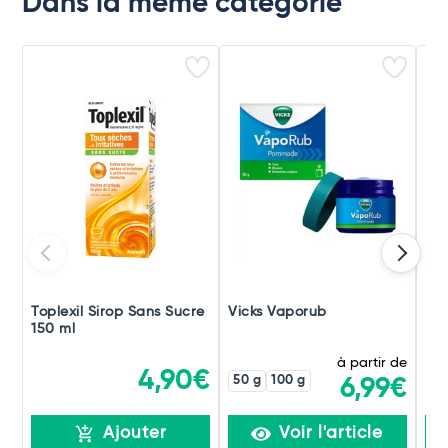
Dans la même catégorie
Toplexil Sirop Sans Sucre
Vicks Vaporub
Ex
150 ml
à partir de
4,90€
50 g
100 g
6,99€
Ajouter
Voir l'article