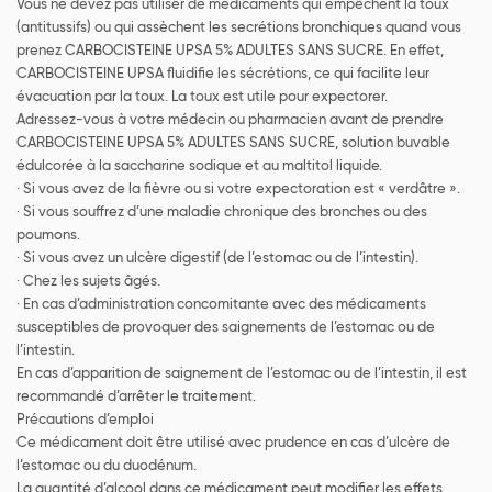
Vous ne devez pas utiliser de médicaments qui empêchent la toux
(antitussifs) ou qui assèchent les secrétions bronchiques quand vous
prenez CARBOCISTEINE UPSA 5% ADULTES SANS SUCRE. En effet,
CARBOCISTEINE UPSA fluidifie les sécrétions, ce qui facilite leur
évacuation par la toux. La toux est utile pour expectorer.
Adressez-vous à votre médecin ou pharmacien avant de prendre
CARBOCISTEINE UPSA 5% ADULTES SANS SUCRE, solution buvable
édulcorée à la saccharine sodique et au maltitol liquide.
· Si vous avez de la fièvre ou si votre expectoration est « verdâtre ».
· Si vous souffrez d’une maladie chronique des bronches ou des
poumons.
· Si vous avez un ulcère digestif (de l’estomac ou de l’intestin).
· Chez les sujets âgés.
· En cas d’administration concomitante avec des médicaments
susceptibles de provoquer des saignements de l’estomac ou de
l’intestin.
En cas d’apparition de saignement de l’estomac ou de l’intestin, il est
recommandé d’arrêter le traitement.
Précautions d’emploi
Ce médicament doit être utilisé avec prudence en cas d’ulcère de
l’estomac ou du duodénum.
La quantité d’alcool dans ce médicament peut modifier les effets