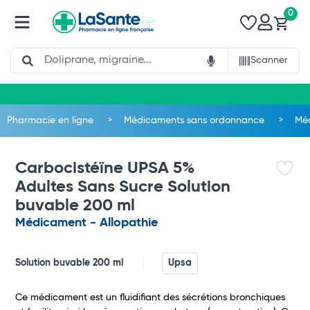
0
Search
Scanner
Pharmacie en ligne
Médicaments sans ordonnance
Méd
Carbocistéïne UPSA 5%
Adultes Sans Sucre Solution
buvable 200 ml
Médicament - Allopathie
Solution buvable 200 ml
Upsa
Ce médicament est un fluidifiant des sécrétions bronchiques