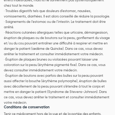
effets indésirables, mais ils ne surviennent pas systématiquement
chez tout le monde.
· Troubles digestifs tels que douleurs d’estomac, nausées,
vomissements, diarrhées. Il est alors conseillé de réduire la posologie.
· Saignements de l’estomac ou de l’intestin. Le traitement doit être
arrêté.
· Réactions cutanées allergiques telles que urticaire, démangeaison,
éruption de plaques ou de boutons sur la peau, gonflement du visage
et/ou du cou pouvant entraîner une difficulté à respirer et mettre en
danger le patient (œdème de Quincke). Dans ce cas, vous devez
arrêter le traitement et consulter immédiatement votre médecin.
· Éruption de plaques brunes ou violacées pouvant laisser une
coloration sur la peau (érythème pigmenté fixe). Dans ce cas, vous
devez consulter immédiatement votre médecin.
· Éruption de boutons avec parfois des bulles sur la peau pouvant
aussi affecter la bouche (érythème polymorphe), éruption de bulles
avec décollement de la peau pouvant s’étendre à tout le corps et
mettre en danger le patient (Syndrome de Stevens-Johnson). Dans
ce cas, vous devez arrêter le traitement et consulter immédiatement
votre médecin.
Conditions de conservation
Tenir ce médicament hors de la vue et de la portée des enfants.