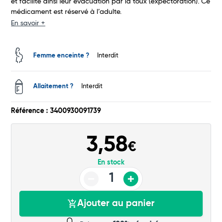
et facilite ainsi leur évacuation par la toux (expectoration). Ce
médicament est réservé à l’adulte.
En savoir +
Femme enceinte ?
Interdit
Allaitement ?
Interdit
Total
Référence : 3400930091739
Commander
3,58
€
En stock
Ajouter au panier