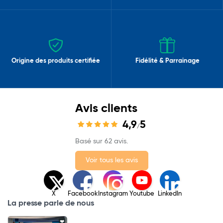
Origine des produits certifiée
Fidélité & Parrainage
Avis clients
4,9
5
/
Basé sur 62 avis.
Voir tous les avis
X
Facebook
Instagram
Youtube
LinkedIn
La presse parle de nous