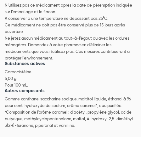
N’utilisez pas ce médicament après la date de péremption indiquée
sur l’emballage et le flacon.
A conserver à une température ne dépassant pas 25°C.
Ce médicament ne doit pas être conservé plus de 15 jours après
ouverture.
Ne jetez aucun médicament au tout-à-l’égout ou avec les ordures
ménagères. Demandez à votre pharmacien d’éliminer les
médicaments que vous n’utilisez plus. Ces mesures contribueront à
protéger l’environnement.
Substances actives
Carbocistéine....................................................................................................................
5,00 g
Pour 100 mL.
Autres composants
Gomme xanthane, saccharine sodique, maltitol liquide, éthanol à 96
pour cent, hydroxyde de sodium, arôme caramel*, eau purifiée.
*Composition de l’arôme caramel : diacétyl, propylène glycol, acide
butyrique, méthylcyclopentenolone, maltol, 4-hydroxy-2,5-diméthyl-
3(2H)-furanone, pipéronal et vanilline.