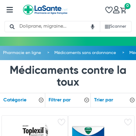
0
Search
Scanner
Pharmacie en ligne
Médicaments sans ordonnance
Méd
Médicaments contre la
toux
Catégorie
Filtrer par
Trier par