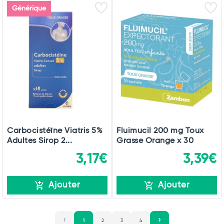
Générique
Carbocistéïne Viatris 5%
Fluimucil 200 mg Toux
Adultes Sirop 2...
Grasse Orange x 30
3,17€
3,39€
Ajouter
Ajouter
1
2
3
4