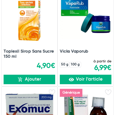
Toplexil Sirop Sans Sucre
Vicks Vaporub
150 ml
à partir de
4,90€
50 g
100 g
6,99€
Ajouter
Voir l'article
Générique
Total
Commander