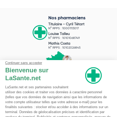
Nos pharmaciens
Titulaire -
Cyril Tétart
N° RPPS : 10001113017
Louise Talleu
N° RPPS : 10101068749
Mathis Costa
N° RPPS : 10102026845
Pharmacie du Bizet
Licence ARS : 590009874
Licence Ordinale : 126921
49 boulevard Bizet
59650 Villeneuve d'Ascq
Contactez-nous !