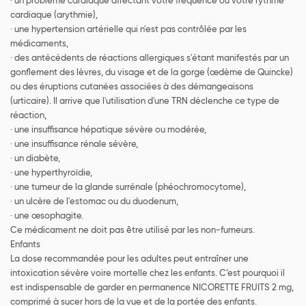
· un problème cardiaque affectant votre fréquence ou votre rythme
cardiaque (arythmie),
· une hypertension artérielle qui n'est pas contrôlée par les
médicaments,
· des antécédents de réactions allergiques s'étant manifestés par un
gonflement des lèvres, du visage et de la gorge (œdème de Quincke)
ou des éruptions cutanées associées à des démangeaisons
(urticaire). Il arrive que l'utilisation d'une TRN déclenche ce type de
réaction,
· une insuffisance hépatique sévère ou modérée,
· une insuffisance rénale sévère,
· un diabète,
· une hyperthyroïdie,
· une tumeur de la glande surrénale (phéochromocytome),
· un ulcère de l'estomac ou du duodenum,
· une œsophagite.
Ce médicament ne doit pas être utilisé par les non-fumeurs.
Enfants
La dose recommandée pour les adultes peut entraîner une
intoxication sévère voire mortelle chez les enfants. C’est pourquoi il
est indispensable de garder en permanence NICORETTE FRUITS 2 mg,
comprimé à sucer hors de la vue et de la portée des enfants.