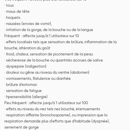
· toux
· maux de tête
· hoquets
· nausées (envies de vomir),
· irritation de la gorge, de la bouche ou de la langue
Fréquent : affecte jusqu’à 1 utilisateur sur 10
· effets localisés tels que sensation de brûlure, inflammation de la
bouche, altération du goût
· froid, chaleur, sensation de picotement de la peau
· sécheresse de la bouche ou quantités accrues de salive
· dyspepsie (indigestion)
· douleur ou gêne au niveau du ventre (abdomen)
· vomissements, flatulence ou diarrhée
· brûlure d’estomac
· sensation de fatigue
· hpersensibilité (allergie)
Peu fréquent : affecte jusqu’à 1 utilisateur sur 100
· effets au niveau du nez tels nez bouché, éternuements
· respiration sifflante (bronchospasme), ou impression que la
respiration demande plus d'efforts que d'habitude (dyspnée),
serrement de gorge