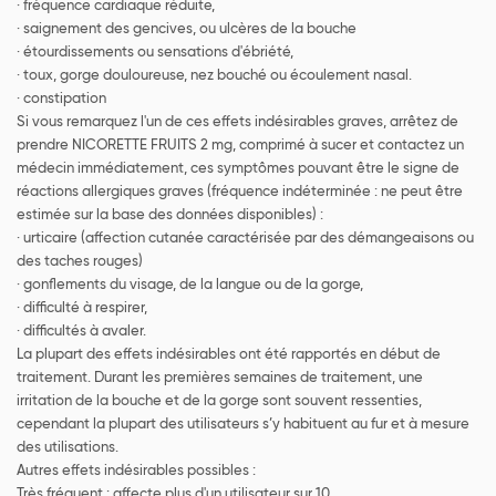
· fréquence cardiaque réduite,
· saignement des gencives, ou ulcères de la bouche
· étourdissements ou sensations d'ébriété,
· toux, gorge douloureuse, nez bouché ou écoulement nasal.
· constipation
Si vous remarquez l'un de ces effets indésirables graves, arrêtez de
prendre NICORETTE FRUITS 2 mg, comprimé à sucer et contactez un
médecin immédiatement, ces symptômes pouvant être le signe de
réactions allergiques graves (fréquence indéterminée : ne peut être
estimée sur la base des données disponibles) :
· urticaire (affection cutanée caractérisée par des démangeaisons ou
des taches rouges)
· gonflements du visage, de la langue ou de la gorge,
· difficulté à respirer,
· difficultés à avaler.
La plupart des effets indésirables ont été rapportés en début de
traitement. Durant les premières semaines de traitement, une
irritation de la bouche et de la gorge sont souvent ressenties,
cependant la plupart des utilisateurs s’y habituent au fur et à mesure
des utilisations.
Autres effets indésirables possibles :
Très fréquent : affecte plus d'un utilisateur sur 10