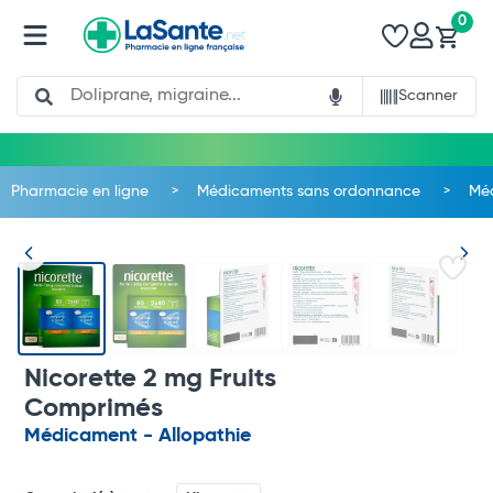
0
Search
Scanner
Pharmacie en ligne
Médicaments sans ordonnance
Méd
Nicorette 2 mg Fruits
Comprimés
Médicament - Allopathie