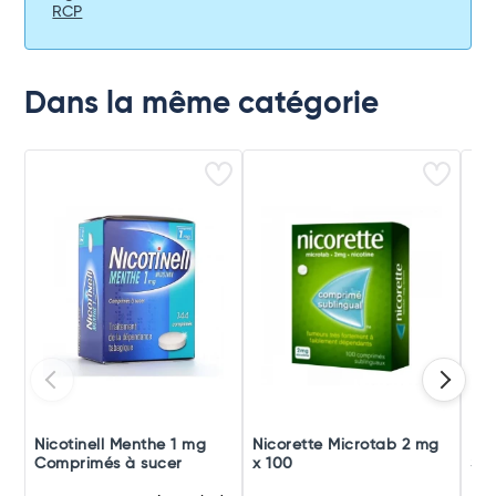
RCP
Dans la même catégorie
Nicotinell Menthe 1 mg
Nicorette Microtab 2 mg
Nic
Comprimés à sucer
x 100
San