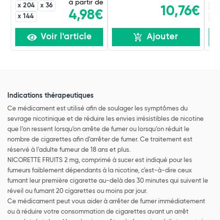
à partir de
x 204
x 36
x 
10,76€
4,98€
x 144
x 
Voir l'article
Ajouter
Indications thérapeutiques
Ce médicament est utilisé afin de soulager les symptômes du
sevrage nicotinique et de réduire les envies irrésistibles de nicotine
que l’on ressent lorsqu’on arrête de fumer ou lorsqu’on réduit le
nombre de cigarettes afin d’arrêter de fumer. Ce traitement est
réservé à l’adulte fumeur de 18 ans et plus.
NICORETTE FRUITS 2 mg, comprimé à sucer est indiqué pour les
fumeurs faiblement dépendants à la nicotine, c’est-à-dire ceux
fumant leur première cigarette au-delà des 30 minutes qui suivent le
réveil ou fumant 20 cigarettes ou moins par jour.
Ce médicament peut vous aider à arrêter de fumer immédiatement
ou à réduire votre consommation de cigarettes avant un arrêt