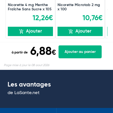
Nicorette 4 mg Menthe
Nicorette Microtab 2 mg
Ni
Fraîche Sans Sucre x 105
x 100
San
12,26€
10,76€
Ajouter
Ajouter
6,88
€
Ajouter au panier
à partir de
Page mise à jour le 08 aout 2026
Les avantages
de LaSante.net