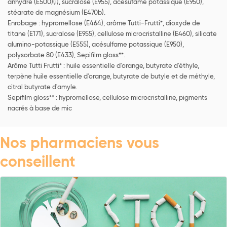
anhydre (E500)(i), sucralose (E955), acésufame potassique (E950),
stéarate de magnésium (E470b).
Enrobage : hypromellose (E464), arôme Tutti-Frutti*, dioxyde de
titane (E171), sucralose (E955), cellulose microcristalline (E460), silicate
alumino-potassique (E555), acésulfame potassique (E950),
polysorbate 80 (E433), Sepifilm gloss**.
Arôme Tutti Frutti* : huile essentielle d'orange, butyrate d'éthyle,
terpène huile essentielle d'orange, butyrate de butyle et de méthyle,
citral butyrate d'amyle.
Sepifilm gloss** : hypromellose, cellulose microcristalline, pigments
nacrés à base de mic
Nos pharmaciens vous
conseillent