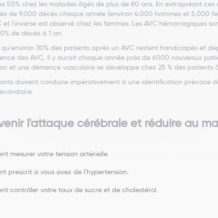
es 50% chez les malades âgés de plus de 80 ans. En extrapolant ces ch
rès de 9.000 décès chaque année (environ 4.000 hommes et 5.000 fe
t l'inverse est observé chez les femmes. Les AVC hémorragiques son
40% de décès à 1 an.
qu'environ 30% des patients après un AVC restent handicapés et dépe
idence des AVC, il y aurait chaque année près de 6000 nouveaux pati
sion et une démence vasculaire se développe chez 25 % des patients 
nants doivent conduire impérativement à une identification précoce d
secondaire.
nir l'attaque cérébrale et réduire au ma
nt mesurer votre tension artérielle.
nt prescrit si vous avez de l'hypertension.
nt contrôler votre taux de sucre et de cholestérol.