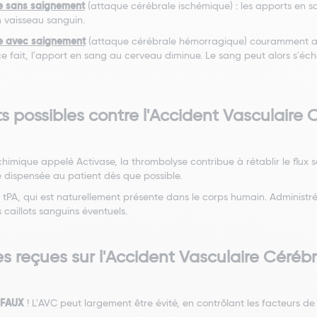
le sans saignement
(attaque cérébrale ischémique) : les apports en 
n vaisseau sanguin.
le avec saignement
(attaque cérébrale hémorragique) couramment appe
ce fait, l'apport en sang au cerveau diminue. Le sang peut alors s'éc
s possibles contre l'Accident Vasculaire 
mique appelé Activase, la thrombolyse contribue à rétablir le flux san
e dispensée au patient dès que possible.
me tPA, qui est naturellement présente dans le corps humain. Administ
caillots sanguins éventuels.
s reçues sur l'Accident Vasculaire Cérébr
:
FAUX
! L'AVC peut largement être évité, en contrôlant les facteurs d