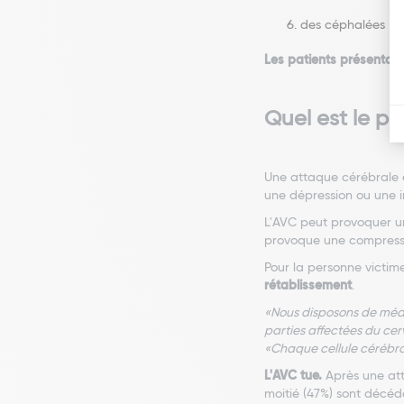
des céphalées
Les patients présentan
Quel est le pr
Une attaque cérébrale e
une dépression ou une i
L'AVC peut provoquer u
provoque une compressi
Pour la personne victi
rétablissement
.
«Nous disposons de médica
parties affectées du ce
«Chaque cellule cérébra
L'AVC tue.
Après une att
moitié (47%) sont décé