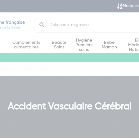
Marques
Search
ne française
e de la Santé
Hygiène
B
Compléments
Beauté
Bébé
e
Premiers
Méde
alimentaires
Soins
Maman
soins
Natu
Accident Vasculaire Cérébral
Accident Vasculaire Cérébral