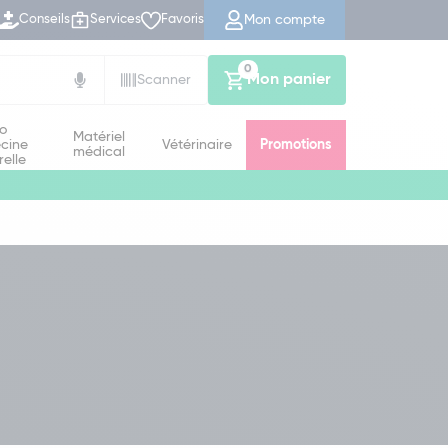
Mon compte
Conseils
Services
Favoris
0
Mon panier
Scanner
io
Matériel
cine
Vétérinaire
Promotions
médical
relle