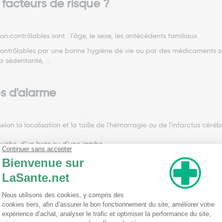
 facteurs de risque ?
on contrôlables sont : l'âge, le sexe, les antécédents familiaux.
ontrôlables par une bonne hygiène de vie ou par des médicaments sont :
a sédentarité, …
s d'alarme
lon la localisation et la taille de l'hémorragie ou de l'infarctus céréb
ouche, d'un bras ou d'une jambe
té sur le visage, un bras ou une jambe
ole avec une difficulté pour articuler, trouver les mots ou les compre
re
ion comme un voile noir, une vision double