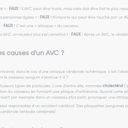
té »
:
FAUX
! L'AVC peut être traité, mais cela doit être fait le plus rap
es personnes âgées »
:
FAUX
! N'importe qui peut être touché par un A
»
:
FAUX
! C'est une « attaque » du cerveau.
 AVC, on ne peut plus s'en remettre »
:
FAUX
! Après un AVC, le rétabli
les causes d'un AVC ?
ionné, dans le cas d'une attaque cérébrale ischémique, c'est l'obst
t le vaisseau sanguin s'obstrue-t-il ?
lusieurs types de particules. L'une d'entre elle, nommée
cholestérol
("
tion du vaisseau en formant une plaque d'arthérome. Quand cette pla
rivant par exemple dans un vaisseau plus petit, provoquer une attaq
s seul responsable d'un accident cérébral. Des plaquettes sanguines
cérébrale (embolie cérébrale)