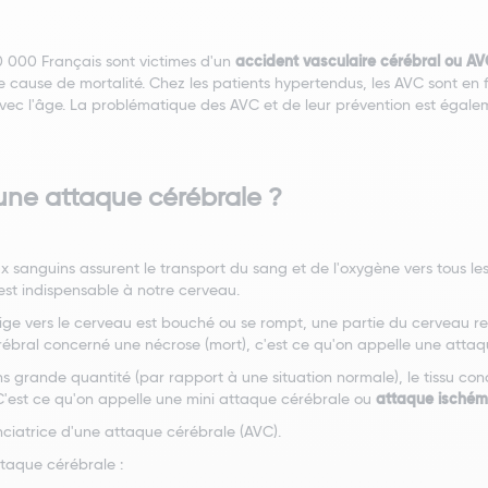
 000 Français sont victimes d'un
accident vasculaire cérébral ou A
 cause de mortalité. Chez les patients hypertendus, les AVC sont en f
c l'âge. La problématique des AVC et de leur prévention est égalem
une attaque cérébrale ?
aux sanguins assurent le transport du sang et de l'oxygène vers tous l
 est indispensable à notre cerveau.
irige vers le cerveau est bouché ou se rompt, une partie du cerveau 
érébral concerné une nécrose (mort), c'est ce qu'on appelle une attaq
ins grande quantité (par rapport à une situation normale), le tissu 
C'est ce qu'on appelle une mini attaque cérébrale ou
attaque ischémi
ciatrice d'une attaque cérébrale (AVC).
attaque cérébrale :